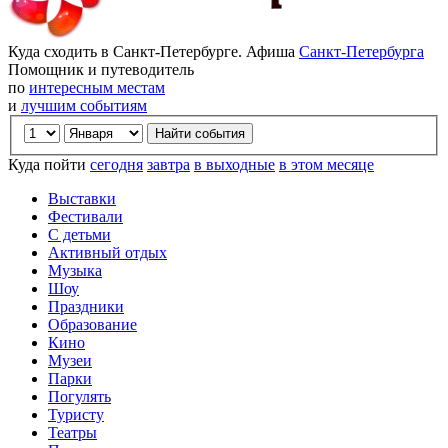
Куда сходить в Санкт-Петербурге. Афиша
Санкт-Петербурга
Помощник и путеводитель
по
интересным местам
и
лучшим событиям
Куда пойти
сегодня
завтра
в выходные
в этом месяце
Выставки
Фестивали
С детьми
Активный отдых
Музыка
Шоу
Праздники
Образование
Кино
Музеи
Парки
Погулять
Туристу
Театры