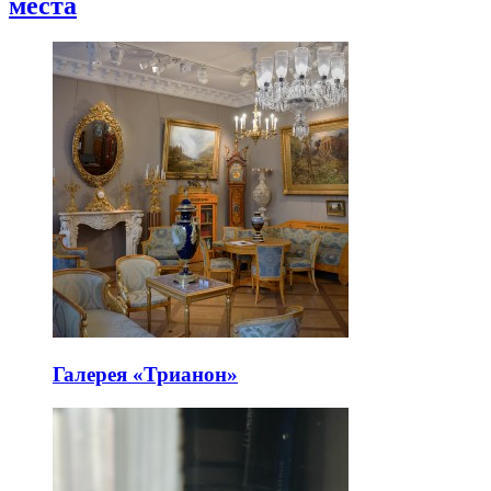
места
Галерея «Трианон»