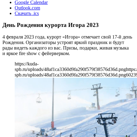
Google Calendar
Outlook.com
Скачать .ics
День Рождения курорта Игора 2023
4 февраля 2023 года, курорт «Игора» отмечает свой 17-й день
Рождения. Организаторы устроят яркий праздник и будут
рады видеть каждого из вас. Призы, подарки, живая музыка
и яркое fire show с фейерверком.
https://kuda-
spb.ru/uploads/48af1ca3360d9fa290f579f38576d36d.png
https:
spb.ru/uploads/48af1ca3360d9fa290f579f38576d36d.png
602
3