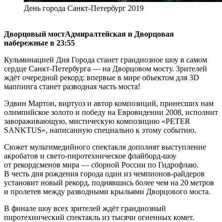
День города Санкт-Петербург 2019
Дворцовый мостАдмиралтейская и Дворцовая
набережные в 23:55
Кульминацией Дня Города станет грандиозное шоу в самом
сердце Санкт-Петербурга — на Дворцовом мосту. Зрителей
ждёт очередной рекорд: впервые в мире объектом для 3D
маппинга станет разводная часть моста!
Эдвин Мартон, виртуоз и автор композиций, принесших нам
олимпийское золото и победу на Евровидении 2008, исполнит
завораживающую, мистическую композицию «PETER
SANKTUS», написанную специально к этому событию.
Сюжет мультимедийного спектакля дополнят выступление
акробатов и свето-пиротехническое флайборд-шоу
от рекордсменов мира — сборной России по Гидрофлаю.
В честь дня рождения города один из чемпионов-райдеров
установит новый рекорд, поднявшись более чем на 20 метров
и пролетев между разводными крыльями Дворцового моста.
В финале шоу всех зрителей ждёт грандиозный
пиротехнический спектакль из тысячи огненных комет.