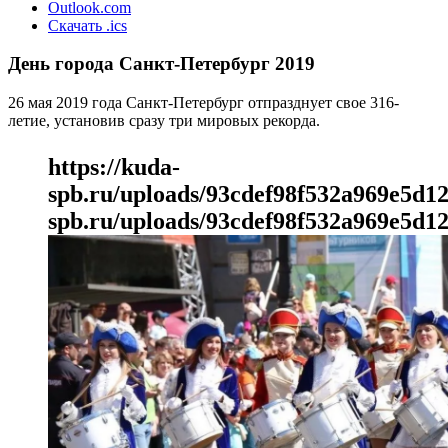
Outlook.com
Скачать .ics
День города Санкт-Петербург 2019
26 мая 2019 года Санкт-Петербург отпразднует свое 316-
летие, установив сразу три мировых рекорда.
https://kuda-
spb.ru/uploads/93cdef98f532a969e5d1
spb.ru/uploads/93cdef98f532a969e5d1