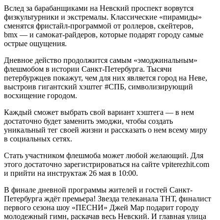
Вслед за барабанщиками на Невский проспект ворвутся
физкультурники и экстремалы. Классические «пирамиды»
сменятся фристайл-программой от роллеров, скейтеров,
bmx — и самокат-райдеров, которые подарят городу самые
острые ощущения.
Дневное действо продолжится самым «эмоджинальным»
флешмобом в истории Санкт-Петербурга. Тысячи
петербуржцев покажут, чем для них является город на Неве,
выстроив гигантский хэштег #СПБ, символизирующий
восхищение городом.
Каждый сможет выбрать свой вариант хэштега — в нем
достаточно будет заменить эмоджи, чтобы создать
уникальный тег своей жизни и рассказать о нем всему миру
в социальных сетях.
Стать участником флешмоба может любой желающий. Для
этого достаточно зарегистрироваться на сайте vpiterezhit.com
и прийти на инструктаж 26 мая в 10:00.
В финале дневной программы жителей и гостей Санкт-
Петербурга ждёт премьера! Звезда телеканала ТНТ, финалист
первого сезона шоу «ПЕСНИ» Джей Мар подарит городу
молодежный гимн, раскачав весь Невский. И главная улица