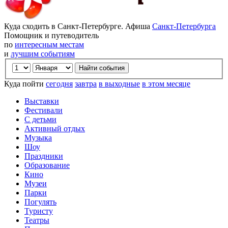
Куда сходить в Санкт-Петербурге. Афиша
Санкт-Петербурга
Помощник и путеводитель
по
интересным местам
и
лучшим событиям
Куда пойти
сегодня
завтра
в выходные
в этом месяце
Выставки
Фестивали
С детьми
Активный отдых
Музыка
Шоу
Праздники
Образование
Кино
Музеи
Парки
Погулять
Туристу
Театры