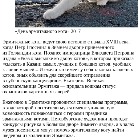
«День эрмитажного кота» 2017
Эрмитажные коты ведут свою историю с начала ХVIII века,
когда Петр I поселил в Зимнем дворце привезенного
из Голландии кота. Позднее императрица Елизавета Петровна
издала «Указ о высылке ко двору котов», в котором приказала
«сыскать в Казани самых лучших и больших котов, удобных
к ловле мышей... И ежели кто имеет у себя таковых кладеных
котов, оных объявить для скорейшего отправления
в губернскую канцелярию». Екатерина Великая —
основательница Эрмитажа — придала кошкам статус
охранников картинных галерей.
Ежегодно в Эрмитаже проводится специальная программа,
в ходе которой посетители музея имеют уникальную
возможность познакомиться с героями праздника —
эрмитажными котами. Петербургские художники проводят
конкурсы рисунка в Большом дворе Зимнего дворца, а в залах
музея посетители могут помочь эрмитажному коту найти
шедевры из коллекции Эрмитажа.