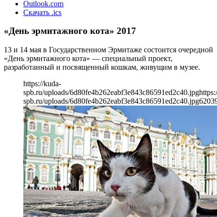
Outlook.com
Скачать .ics
«День эрмитажного кота» 2017
13 и 14 мая в Государственном Эрмитаже состоится очередной
«День эрмитажного кота» — специальный проект,
разработанный и посвященный кошкам, живущим в музее.
https://kuda-
spb.ru/uploads/6d80fe4b262eabf3e843c86591ed2c40.jpg
https:
spb.ru/uploads/6d80fe4b262eabf3e843c86591ed2c40.jpg
620
3