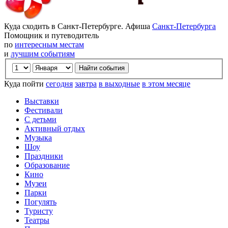
Куда сходить в Санкт-Петербурге. Афиша
Санкт-Петербурга
Помощник и путеводитель
по
интересным местам
и
лучшим событиям
Куда пойти
сегодня
завтра
в выходные
в этом месяце
Выставки
Фестивали
С детьми
Активный отдых
Музыка
Шоу
Праздники
Образование
Кино
Музеи
Парки
Погулять
Туристу
Театры