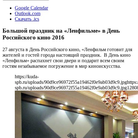
Google Calendar
Outlook.com
Скачать .ics
Большой праздник на «Ленфильме» в День
Российского кино 2016
27 августа в День Российского кино, «Ленфильм готовит для
жителей и гостей города настоящий праздник. В День кино
«Ленфильм» распахнет свои двери и подарит всем своим
гостям незабываемое погружение в мир киноискусства.
https://kuda-
spb.ru/uploads/90d9ce96972f55a19462f0e9ab03d9c9.jpg
https:
spb.ru/uploads/90d9ce96972f55a19462f0e9ab03d9c9.jpg
1280