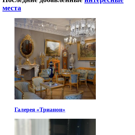
места
Галерея «Трианон»