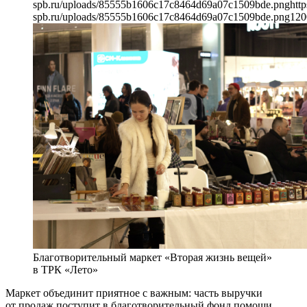
spb.ru/uploads/85555b1606c17c8464d69a07c1509bde.png
http
spb.ru/uploads/85555b1606c17c8464d69a07c1509bde.png
120
Благотворительный маркет «Вторая жизнь вещей»
в ТРК «Лето»
Маркет объединит приятное с важным: часть выручки
от продаж поступит в благотворительный фонд помощи