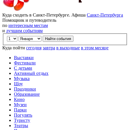
Куда сходить в Санкт-Петербурге. Афиша
Санкт-Петербурга
Помощник и путеводитель
по
интересным местам
и
лучшим событиям
Куда пойти
сегодня
завтра
в выходные
в этом месяце
Выставки
Фестивали
С детьми
Активный отдых
Музыка
Шоу
Праздники
Образование
Кино
Музеи
Парки
Погулять
Туристу
Театры