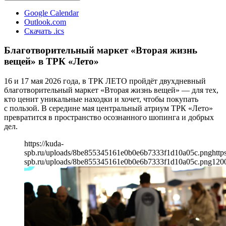
Google Calendar
Outlook.com
Скачать .ics
Благотворительный маркет «Вторая жизнь
вещей» в ТРК «Лето»
16 и 17 мая 2026 года, в ТРК ЛЕТО пройдёт двухдневный
благотворительный маркет «Вторая жизнь вещей» — для тех,
кто ценит уникальные находки и хочет, чтобы покупать
с пользой. В середине мая центральный атриум ТРК «Лето»
превратится в пространство осознанного шопинга и добрых
дел.
https://kuda-
spb.ru/uploads/8be855345161e0b0e6b7333f1d10a05c.png
http
spb.ru/uploads/8be855345161e0b0e6b7333f1d10a05c.png
120