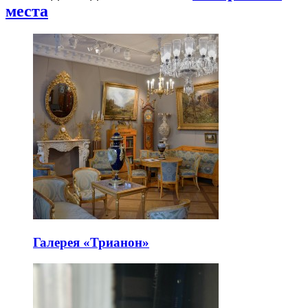
места
Галерея «Трианон»