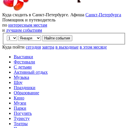
Куда сходить в Санкт-Петербурге. Афиша
Санкт-Петербурга
Помощник и путеводитель
по
интересным местам
и
лучшим событиям
Куда пойти
сегодня
завтра
в выходные
в этом месяце
Выставки
Фестивали
С детьми
Активный отдых
Музыка
Шоу
Праздники
Образование
Кино
Музеи
Парки
Погулять
Туристу
Театры