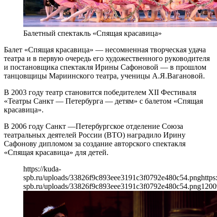
Балетный спектакль «Спящая красавица»
Балет «Спящая красавица» — несомненная творческая удача
театра и в первую очередь его художественного руководителя
и постановщика спектакля Ирины Сафоновой — в прошлом
танцовщицы Мариинского театра, ученицы А.Я.Вагановой.
В 2003 году театр становится победителем ХII Фестиваля
«Театры Санкт — Петербурга — детям» с балетом «Спящая
красавица».
В 2006 году Санкт —Петербургское отделение Союза
театральных деятелей России (ВТО) наградило Ирину
Сафонову дипломом за создание авторского спектакля
«Спящая красавица» для детей.
https://kuda-
spb.ru/uploads/33826f9c893eee3191c3f0792e480c54.png
https
spb.ru/uploads/33826f9c893eee3191c3f0792e480c54.png
1200