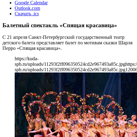
Google Calendar
Outlook.com
Скачать .ics
Балетный спектакль «Спящая красавица»
С 21 апреля Санкт-Петербургский государственный театр
детского балета представляет балет по мотивам сказки Шарля
Перро «Спящая красавица».
https://kuda-
spb.ru/uploads/11293f2ff096350524cd2e967493a85c.jpg
https:
spb.ru/uploads/11293f2ff096350524cd2e967493a85c.jpg
1200