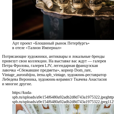
Арт проект «Блошиный рынок Петербургъ»
в отеле «Талион Империал»
Потрясающие художники, антиквары и локальные бренды
привезут свои коллекции. На выставке вас ждут — галерея
Петра Фролова, галерея LJV, легендарная французская
лавочка «Сбежавшие предметы», корнер Dom_rare,
Vintage_aurorabijou, irena.spb_vintage, художник-реставратор
Лебедева Вероника, художник-керамист Ткачева Анастасия
и многие другие.
https://kuda-
spb.ru/uploads/a9e154f6480a92adb2d8d743a1975322.jpeg
http
spb.ru/uploads/a9e154f6480a92adb2d8d743a1975322.jpeg
112