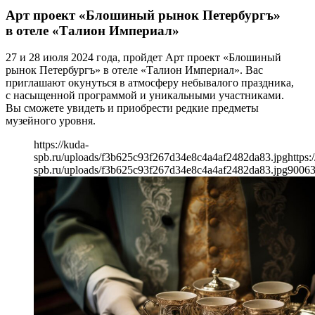
Арт проект «Блошиный рынок Петербургъ»
в отеле «Талион Империал»
27 и 28 июля 2024 года, пройдет Арт проект «Блошиный
рынок Петербургъ» в отеле «Талион Империал». Вас
приглашают окунуться в атмосферу небывалого праздника,
с насыщенной программой и уникальными участниками.
Вы сможете увидеть и приобрести редкие предметы
музейного уровня.
https://kuda-
spb.ru/uploads/f3b625c93f267d34e8c4a4af2482da83.jpg
https:
spb.ru/uploads/f3b625c93f267d34e8c4a4af2482da83.jpg
900
6