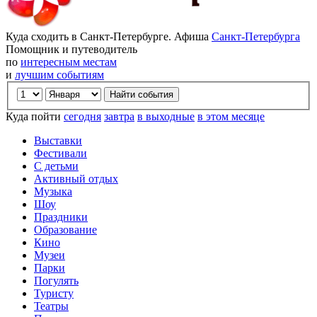
Куда сходить в Санкт-Петербурге. Афиша
Санкт-Петербурга
Помощник и путеводитель
по
интересным местам
и
лучшим событиям
Куда пойти
сегодня
завтра
в выходные
в этом месяце
Выставки
Фестивали
С детьми
Активный отдых
Музыка
Шоу
Праздники
Образование
Кино
Музеи
Парки
Погулять
Туристу
Театры