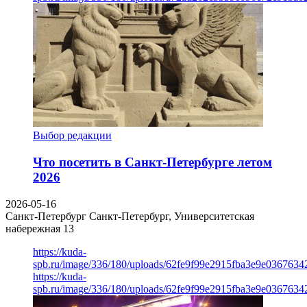
Выбор редакции
Что посетить в Санкт-Петербурге летом
2026
2026-05-16
Санкт-Петербург
Санкт-Петербург, Университетская
набережная 13
https://kuda-
spb.ru/image/336/180/uploads/62fe9f99e2915fba3e9e03676342
https://kuda-
spb.ru/image/336/180/uploads/62fe9f99e2915fba3e9e03676342