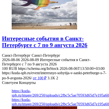
Интересные события в Санкт-
Петербурге с 7 по 9 августа 2026
Санкт-Петербург
Санкт-Петербург
2026-08-06
2026-08-09
Интересные события в Санкт-
Петербурге с 7 по 9 августа 2026
100
RUB
https://schema.org/InStock
2026-08-06T13:50:00+03:00
https://kuda-spb.ru/event/interesnye-sobytija-v-sankt-peterburge-s-7-
po-9-avgusta-2026/
от 100
₽
3.1K
2
Советуем Концерты
https://kuda-
spb.ru/image/269/250/uploads/c2fbc5c5ae70593d65d7e195a6
https://kuda-
spb.ru/image/269/250/uploads/c2fbc5c5ae70593d65d7e195a6