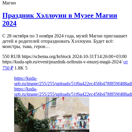
Магии
Праздник Хэллоуин в Музее Магии
2024
С 28 октября по 3 ноября 2024 года, музей Магии приглашает
детей и родителей отпраздновать Хэллоуин. Будет всё:
монстры, тьма, герои…
550
RUB
https://schema.org/InStock
2024-10-31T14:26:00+03:00
https://kuda-spb.ru/event/prazdnik-xellouin-v-muzej-magii-2024/
от
750
₽
1.8K
5
https://kuda-
spb.ru/image/255/255/uploads/51f6a422ec456b478f859f488ad
https://kuda-
spb.ru/image/255/255/uploads/51f6a422ec456b478f859f488ad