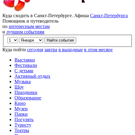
Куда сходить в Санкт-Петербурге. Афиша
Санкт-Петербурга
Помощник и путеводитель
по
интересным местам
и
лучшим событиям
Куда пойти
сегодня
завтра
в выходные
в этом месяце
Выставки
Фестивали
С детьми
Активный отдых
Музыка
Шоу
Праздники
Образование
Кино
Музеи
Парки
Погулять
Туристу
Театры