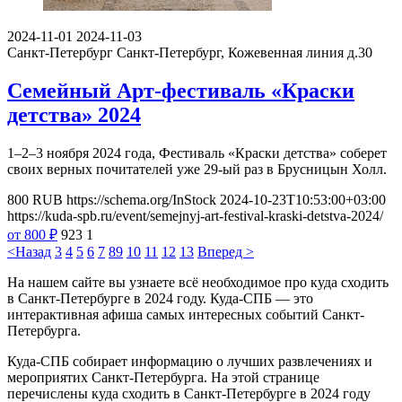
2024-11-01
2024-11-03
Санкт-Петербург
Санкт-Петербург, Кожевенная линия д.30
Семейный Арт-фестиваль «Краски
детства» 2024
1–2–3 ноября 2024 года, Фестиваль «Краски детства» соберет
своих верных почитателей уже 29-ый раз в Брусницын Холл.
800
RUB
https://schema.org/InStock
2024-10-23T10:53:00+03:00
https://kuda-spb.ru/event/semejnyj-art-festival-kraski-detstva-2024/
от 800
₽
923
1
<Назад
3
4
5
6
7
8
9
10
11
12
13
Вперед >
На нашем сайте вы узнаете всё необходимое про куда сходить
в Санкт-Петербурге в 2024 году. Куда-СПБ — это
интерактивная афиша самых интересных событий Санкт-
Петербурга.
Куда-СПБ собирает информацию о лучших развлечениях и
мероприятих Санкт-Петербурга. На этой странице
перечислены куда сходить в Санкт-Петербурге в 2024 году