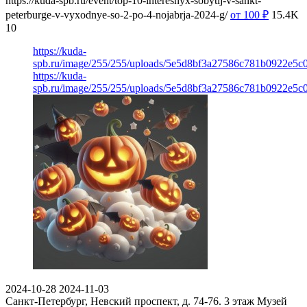
https://kuda-spb.ru/event/top-10-interesnyx-sobytij-v-sankt-
peterburge-v-vyxodnye-so-2-po-4-nojabrja-2024-g/
от 100
₽
15.4K
10
https://kuda-
spb.ru/image/255/255/uploads/5e5d8bf3a27586c781b0922e5c
https://kuda-
spb.ru/image/255/255/uploads/5e5d8bf3a27586c781b0922e5c
2024-10-28
2024-11-03
Санкт-Петербург, Невский проспект, д. 74-76. 3 этаж
Музей