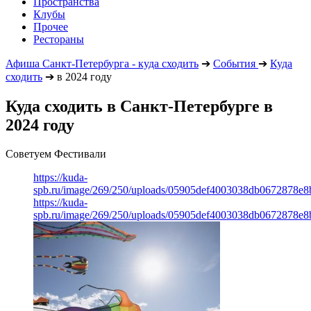
Пространства
Клубы
Прочее
Рестораны
Афиша Санкт-Петербурга - куда сходить
➔
События
➔
Куда
сходить
➔
в 2024 году
Куда сходить в Санкт-Петербурге в
2024 году
Советуем Фестивали
https://kuda-
spb.ru/image/269/250/uploads/05905def4003038db0672878e8
https://kuda-
spb.ru/image/269/250/uploads/05905def4003038db0672878e8