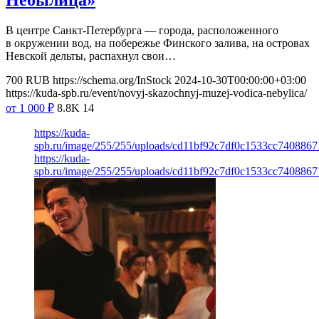
В центре Санкт-Петербурга — города, расположенного
в окружении вод, на побережье Финского залива, на островах
Невской дельты, распахнул свои…
700
RUB
https://schema.org/InStock
2024-10-30T00:00:00+03:00
https://kuda-spb.ru/event/novyj-skazochnyj-muzej-vodica-nebylica/
от 1 000
₽
8.8K
14
https://kuda-
spb.ru/image/255/255/uploads/cd11bf92c7df0c1533cc740886
https://kuda-
spb.ru/image/255/255/uploads/cd11bf92c7df0c1533cc740886