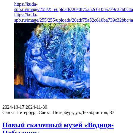
https://kuda-
spb.ru/image/255/255/uploads/20adf75a52c610ba739c32bbc4a
https://kuda-
spb.ru/image/255/255/uploads/20adf75a52c610ba739c32bbc4a
2024-10-17
2024-11-30
Санкт-Петербург
Санкт-Петербург, ул.Декабристов, 37
Новый сказочный музей «Водица-
Небылица»