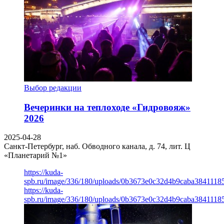
Выбор редакции
Вечеринки на теплоходе «Гидровояж»
2026
2025-04-28
Санкт-Петербург, наб. Обводного канала, д. 74, лит. Ц
«Планетарий №1»
https://kuda-
spb.ru/image/336/180/uploads/0b3673e0c32d4b9caba3841118
https://kuda-
spb.ru/image/336/180/uploads/0b3673e0c32d4b9caba3841118