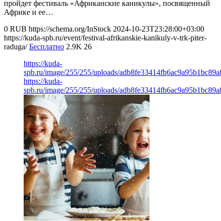
пройдет фестиваль «Африканские каникулы», посвященный
Африке и ее…
0
RUB
https://schema.org/InStock
2024-10-23T23:28:00+03:00
https://kuda-spb.ru/event/festival-afrikanskie-kanikuly-v-trk-piter-
raduga/
Бесплатно
2.9K
26
https://kuda-
spb.ru/image/255/255/uploads/adb8fe33414fb6ac9a95b1bc89a
https://kuda-
spb.ru/image/255/255/uploads/adb8fe33414fb6ac9a95b1bc89a