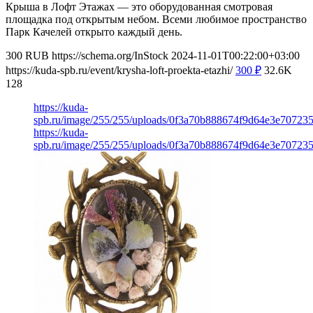
Крыша в Лофт Этажах — это оборудованная смотровая
площадка под открытым небом. Всеми любимое пространство
Парк Качелей открыто каждый день.
300
RUB
https://schema.org/InStock
2024-11-01T00:22:00+03:00
https://kuda-spb.ru/event/krysha-loft-proekta-etazhi/
300
₽
32.6K
128
https://kuda-
spb.ru/image/255/255/uploads/0f3a70b888674f9d64e3e70723
https://kuda-
spb.ru/image/255/255/uploads/0f3a70b888674f9d64e3e70723