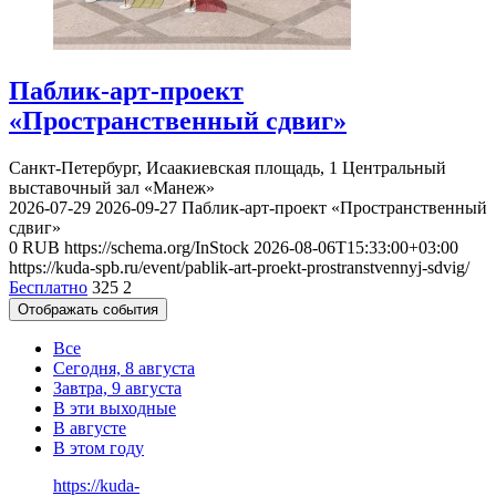
Паблик-арт-проект
«Пространственный сдвиг»
Санкт-Петербург, Исаакиевская площадь, 1
Центральный
выставочный зал «Манеж»
2026-07-29
2026-09-27
Паблик-арт-проект «Пространственный
сдвиг»
0
RUB
https://schema.org/InStock
2026-08-06T15:33:00+03:00
https://kuda-spb.ru/event/pablik-art-proekt-prostranstvennyj-sdvig/
Бесплатно
325
2
Отображать события
Все
Сегодня, 8 августа
Завтра, 9 августа
В эти выходные
В августе
В этом году
https://kuda-