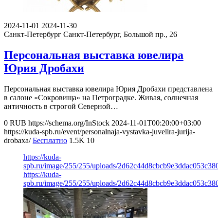
2024-11-01
2024-11-30
Санкт-Петербург
Санкт-Петербург, Большой пр., 26
Персональная выставка ювелира
Юрия Дробахи
Персональная выставка ювелира Юрия Дробахи представлена
в салоне «Сокровища» на Петроградке. Живая, солнечная
античность в строгой Северной…
0
RUB
https://schema.org/InStock
2024-11-01T00:20:00+03:00
https://kuda-spb.ru/event/personalnaja-vystavka-juvelira-jurija-
drobaxa/
Бесплатно
1.5K
10
https://kuda-
spb.ru/image/255/255/uploads/2d62c44d8cbcb9e3ddac053c38
https://kuda-
spb.ru/image/255/255/uploads/2d62c44d8cbcb9e3ddac053c38