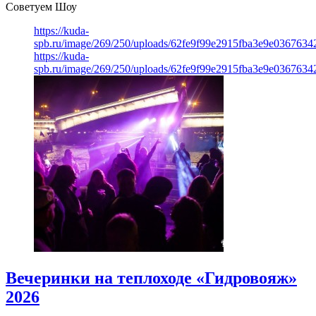
Советуем Шоу
https://kuda-
spb.ru/image/269/250/uploads/62fe9f99e2915fba3e9e03676342
https://kuda-
spb.ru/image/269/250/uploads/62fe9f99e2915fba3e9e03676342
Вечеринки на теплоходе «Гидровояж»
2026