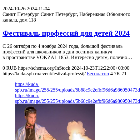
2024-10-26
2024-11-04
Санкт-Петербург
Санкт-Петербург, Набережная Обводного
канала, дом 118
Фестиваль профессий для детей 2024
С 26 октября по 4 ноября 2024 года, большой фестиваль
профессий для школьников в дни осенних каникул
в пространстве VOKZAL 1853. Интересно детям, полезно…
0
RUB
https://schema.org/InStock
2024-10-23T12:22:00+03:00
https://kuda-spb.ru/event/festival-professij/
Бесплатно
4.7K
71
https://kuda-
spb.ru/image/255/255/uploads/5b68c9e2efbf96d6a986950473d
https://kuda-
spb.ru/image/255/255/uploads/5b68c9e2efbf96d6a986950473d