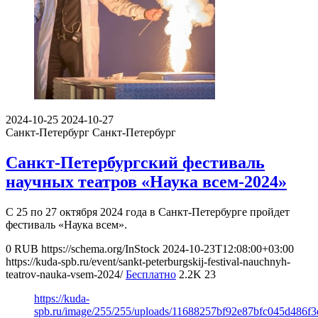
2024-10-25
2024-10-27
Санкт-Петербург
Санкт-Петербург
Санкт-Петербургский фестиваль
научных театров «Наука всем-2024»
С 25 по 27 октября 2024 года в Санкт-Петербурге пройдет
фестиваль «Наука всем».
0
RUB
https://schema.org/InStock
2024-10-23T12:08:00+03:00
https://kuda-spb.ru/event/sankt-peterburgskij-festival-nauchnyh-
teatrov-nauka-vsem-2024/
Бесплатно
2.2K
23
https://kuda-
spb.ru/image/255/255/uploads/11688257bf92e87bfc045d486f