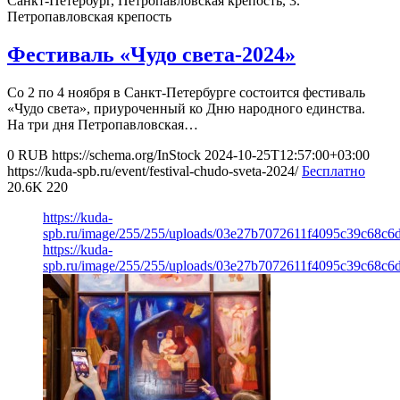
Санкт-Петербург, Петропавловская крепость, 3.
Петропавловская крепость
Фестиваль «Чудо света-2024»
Со 2 по 4 ноября в Санкт-Петербурге состоится фестиваль
«Чудо света», приуроченный ко Дню народного единства.
На три дня Петропавловская…
0
RUB
https://schema.org/InStock
2024-10-25T12:57:00+03:00
https://kuda-spb.ru/event/festival-chudo-sveta-2024/
Бесплатно
20.6K
220
https://kuda-
spb.ru/image/255/255/uploads/03e27b7072611f4095c39c68c6
https://kuda-
spb.ru/image/255/255/uploads/03e27b7072611f4095c39c68c6