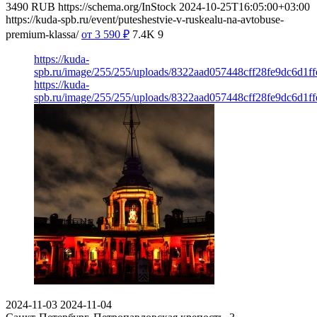
3490
RUB
https://schema.org/InStock
2024-10-25T16:05:00+03:00
https://kuda-spb.ru/event/puteshestvie-v-ruskealu-na-avtobuse-
premium-klassa/
от 3 590
₽
7.4K
9
https://kuda-
spb.ru/image/255/255/uploads/8322aad057448cff28fe9dc6d1ff
https://kuda-
spb.ru/image/255/255/uploads/8322aad057448cff28fe9dc6d1ff
2024-11-03
2024-11-04