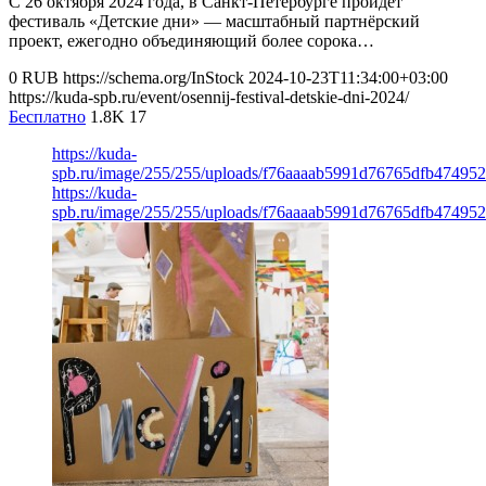
С 26 октября 2024 года, в Санкт-Петербурге пройдет
фестиваль «Детские дни» — масштабный партнёрский
проект, ежегодно объединяющий более сорока…
0
RUB
https://schema.org/InStock
2024-10-23T11:34:00+03:00
https://kuda-spb.ru/event/osennij-festival-detskie-dni-2024/
Бесплатно
1.8K
17
https://kuda-
spb.ru/image/255/255/uploads/f76aaaab5991d76765dfb47495
https://kuda-
spb.ru/image/255/255/uploads/f76aaaab5991d76765dfb47495