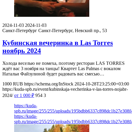
2024-11-03
2024-11-03
Санкт-Петербург
Санкт-Петербург, Невский пр., 53
Кубинская вечеринка в Las Torres
ноябрь 2024
Холода веселью не помеха, поэтому ресторан LAS TORRES
ждёт вас 3 ноября на танцы! Квартет Las Palmas с вокалом
Натальи Файзулиной будет радовать вас смесью…
1000
RUB
https://schema.org/InStock
2024-10-28T23:25:00+03:00
https://kuda-spb.ru/event/kubinskaja-vecherinka-v-las-torres-nojabr-
2024/
от 1 000
₽
954
3
https://kuda-
spb.ru/image/255/255/uploads/195bdbb6337c898dc1b27e308f
https://kuda-
spb.ru/image/255/255/uploads/195bdbb6337c898dc1b27e308f