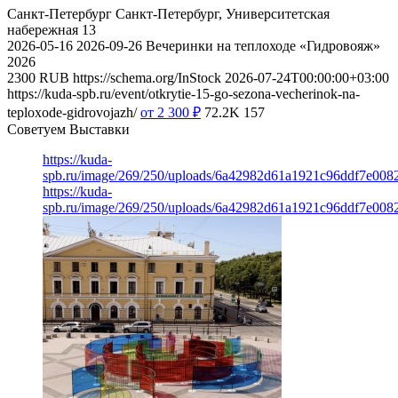
Санкт-Петербург
Санкт-Петербург, Университетская
набережная 13
2026-05-16
2026-09-26
Вечеринки на теплоходе «Гидровояж»
2026
2300
RUB
https://schema.org/InStock
2026-07-24T00:00:00+03:00
https://kuda-spb.ru/event/otkrytie-15-go-sezona-vecherinok-na-
teploxode-gidrovojazh/
от 2 300
₽
72.2K
157
Советуем Выставки
https://kuda-
spb.ru/image/269/250/uploads/6a42982d61a1921c96ddf7e008
https://kuda-
spb.ru/image/269/250/uploads/6a42982d61a1921c96ddf7e008