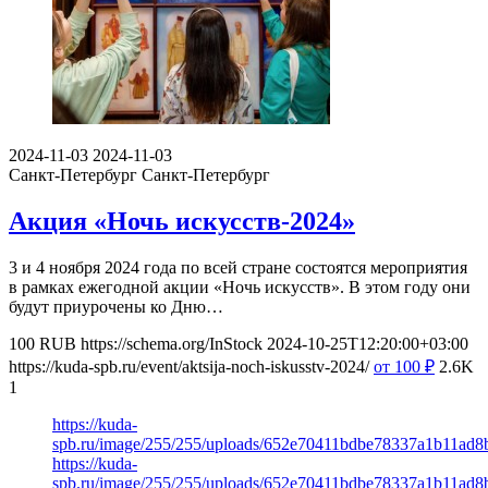
2024-11-03
2024-11-03
Санкт-Петербург
Санкт-Петербург
Акция «Ночь искусств-2024»
3 и 4 ноября 2024 года по всей стране состоятся мероприятия
в рамках ежегодной акции «Ночь искусств». В этом году они
будут приурочены ко Дню…
100
RUB
https://schema.org/InStock
2024-10-25T12:20:00+03:00
https://kuda-spb.ru/event/aktsija-noch-iskusstv-2024/
от 100
₽
2.6K
1
https://kuda-
spb.ru/image/255/255/uploads/652e70411bdbe78337a1b11ad8
https://kuda-
spb.ru/image/255/255/uploads/652e70411bdbe78337a1b11ad8