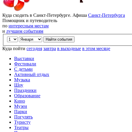
Куда сходить в Санкт-Петербурге. Афиша
Санкт-Петербурга
Помощник и путеводитель
по
интересным местам
и
лучшим событиям
Куда пойти
сегодня
завтра
в выходные
в этом месяце
Выставки
Фестивали
С детьми
Активный отдых
Музыка
Шоу
Праздники
Образование
Кино
Музеи
Парки
Погулять
Туристу
Театры