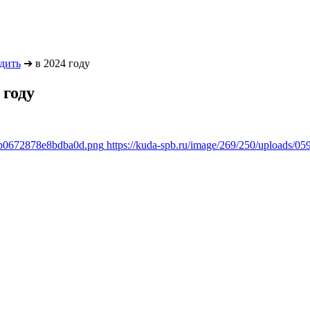
одить
➔
в 2024 году
 году
8db0672878e8bdba0d.png
https://kuda-spb.ru/image/269/250/uploads