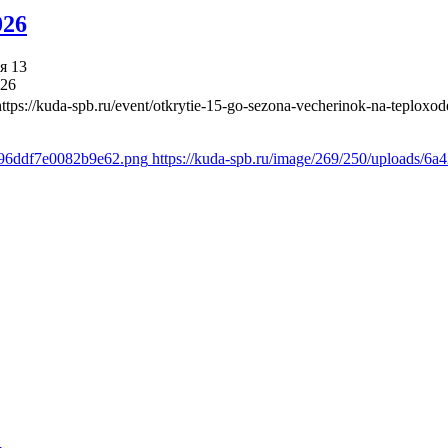
026
я 13
026
https://kuda-spb.ru/event/otkrytie-15-go-sezona-vecherinok-na-teploxod
1c96ddf7e0082b9e62.png
https://kuda-spb.ru/image/269/250/uploads/