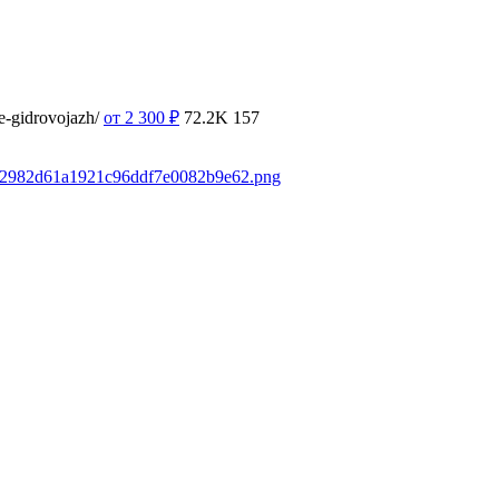
e-gidrovojazh/
от 2 300
₽
72.2K
157
6a42982d61a1921c96ddf7e0082b9e62.png