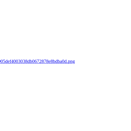
/05905def4003038db0672878e8bdba0d.png