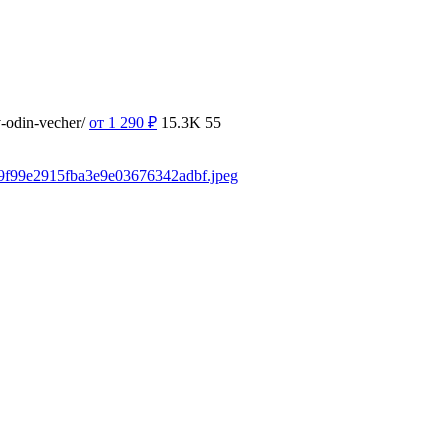
v-odin-vecher/
от 1 290
₽
15.3K
55
fe9f99e2915fba3e9e03676342adbf.jpeg