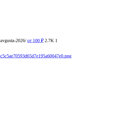
9-avgusta-2026/
от 100
₽
2.7K
1
c2fbc5c5ae70593d65d7e195a60047e0.png