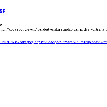
ер
ер
https://kuda-spb.ru/event/rozhdestvenskij-stendap-dzhaz-dva-kontserta-
3e9e03676342adbf.jpeg
https://kuda-spb.ru/image/269/250/uploads/62