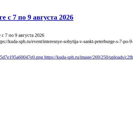
 с 7 по 9 августа 2026
с 7 по 9 августа 2026
tps://kuda-spb.ru/event/interesnye-sobytija-v-sankt-peterburge-s-7-po-
d65d7e195a60047e0.png
https://kuda-spb.ru/image/269/250/uploads/