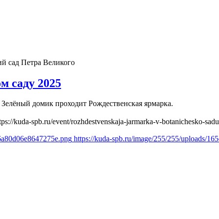
ий сад Петра Великого
м саду 2025
е Зелёный домик проходит Рождественская ярмарка.
tps://kuda-spb.ru/event/rozhdestvenskaja-jarmarka-v-botanichesko-sad
96a80d06e8647275e.png
https://kuda-spb.ru/image/255/255/uploads/