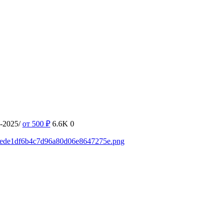
u-2025/
от 500
₽
6.6K
0
165ede1df6b4c7d96a80d06e8647275e.png