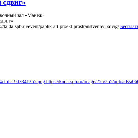
 сдвиг»
вочный зал «Манеж»
сдвиг»
s://kuda-spb.ru/event/pablik-art-proekt-prostranstvennyj-sdvig/
Бесплат
74cf5fc19d3341355.png
https://kuda-spb.ru/image/255/255/uploads/