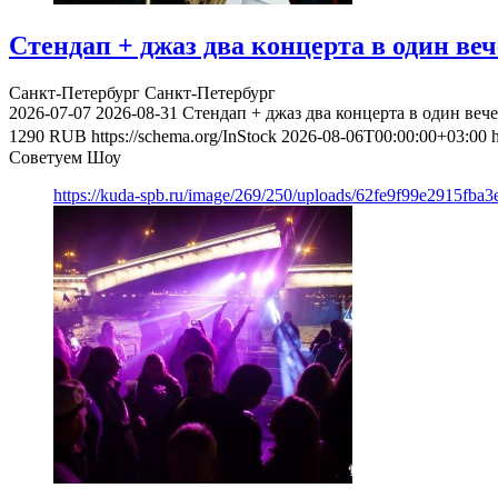
Стендап + джаз два концерта в один веч
Санкт-Петербург
Санкт-Петербург
2026-07-07
2026-08-31
Стендап + джаз два концерта в один веч
1290
RUB
https://schema.org/InStock
2026-08-06T00:00:00+03:00
Советуем Шоу
https://kuda-spb.ru/image/269/250/uploads/62fe9f99e2915fba