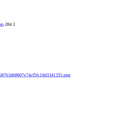
но
284
2
a06687b3d68807e74cf5fc19d3341355.png