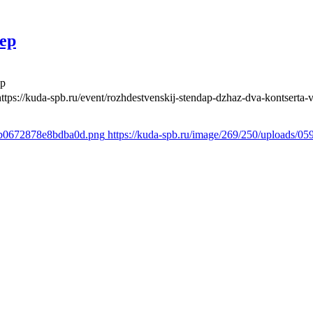
ер
ер
https://kuda-spb.ru/event/rozhdestvenskij-stendap-dzhaz-dva-kontserta-
8db0672878e8bdba0d.png
https://kuda-spb.ru/image/269/250/uploads