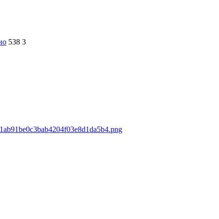
но
538
3
8d31ab91be0c3bab4204f03e8d1da5b4.png