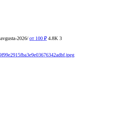
9-avgusta-2026/
от 100
₽
4.8K
3
fe9f99e2915fba3e9e03676342adbf.jpeg