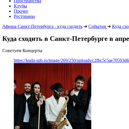
Пространства
Клубы
Прочее
Рестораны
Афиша Санкт-Петербурга - куда сходить
➔
События
➔
Куда сх
Куда сходить в Санкт-Петербурге в апре
Советуем Концерты
https://kuda-spb.ru/image/269/250/uploads/c2fbc5c5ae70593