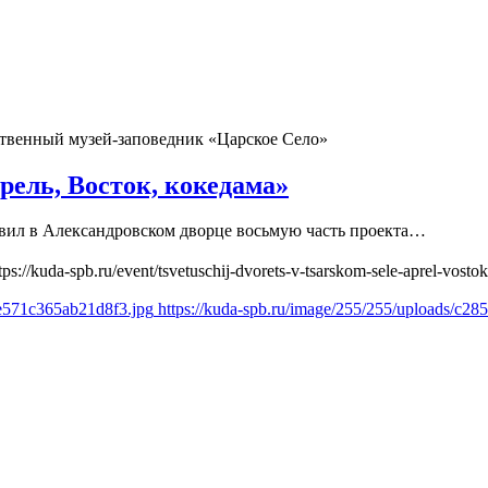
ственный музей-заповедник «Царское Село»
рель, Восток, кокедама»
авил в Александровском дворце восьмую часть проекта…
tps://kuda-spb.ru/event/tsvetuschij-dvorets-v-tsarskom-sele-aprel-vost
ce571c365ab21d8f3.jpg
https://kuda-spb.ru/image/255/255/uploads/c