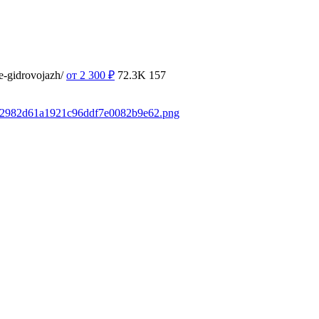
e-gidrovojazh/
от 2 300
₽
72.3K
157
6a42982d61a1921c96ddf7e0082b9e62.png