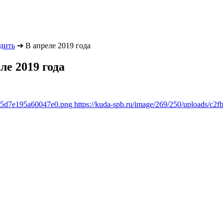
одить
➔
В апреле 2019 года
ле 2019 года
d65d7e195a60047e0.png
https://kuda-spb.ru/image/269/250/uploads/