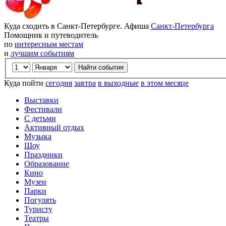
Куда сходить в Санкт-Петербурге. Афиша
Санкт-Петербурга
Помощник и путеводитель
по
интересным местам
и
лучшим событиям
Куда пойти
сегодня
завтра
в выходные
в этом месяце
Выставки
Фестивали
С детьми
Активный отдых
Музыка
Шоу
Праздники
Образование
Кино
Музеи
Парки
Погулять
Туристу
Театры