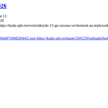
026
я 13
026
https://kuda-spb.ru/event/otkrytie-15-go-sezona-vecherinok-na-teploxod
1c96ddf7e0082b9e62.png
https://kuda-spb.ru/image/269/250/uploads/