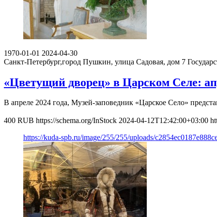
1970-01-01
2024-04-30
Санкт-Петербург,город Пушкин, улица Садовая, дом 7
Государ
«Цветущий дворец» в Царском Селе: ап
В апреле 2024 года, Музей-заповедник «Царское Село» предст
400
RUB
https://schema.org/InStock
2024-04-12T12:42:00+03:00
ht
https://kuda-spb.ru/image/255/255/uploads/c2854ec0187e888