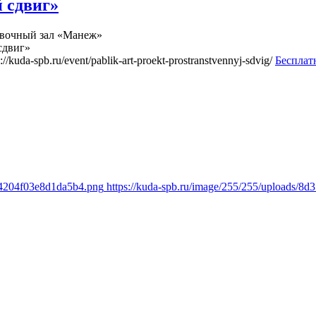
 сдвиг»
вочный зал «Манеж»
сдвиг»
s://kuda-spb.ru/event/pablik-art-proekt-prostranstvennyj-sdvig/
Бесплат
b4204f03e8d1da5b4.png
https://kuda-spb.ru/image/255/255/uploads/