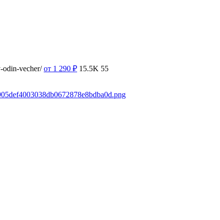
v-odin-vecher/
от 1 290
₽
15.5K
55
/05905def4003038db0672878e8bdba0d.png