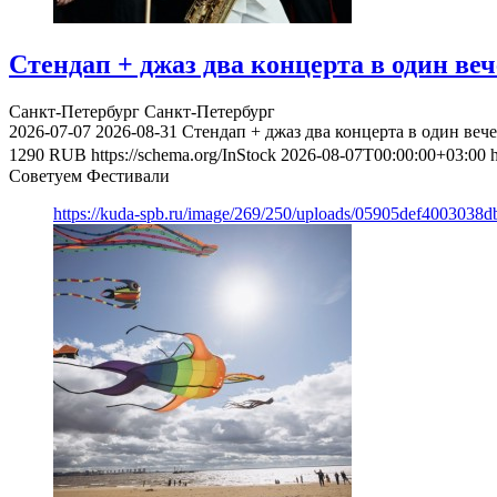
Стендап + джаз два концерта в один веч
Санкт-Петербург
Санкт-Петербург
2026-07-07
2026-08-31
Стендап + джаз два концерта в один веч
1290
RUB
https://schema.org/InStock
2026-08-07T00:00:00+03:00
Советуем Фестивали
https://kuda-spb.ru/image/269/250/uploads/05905def400303