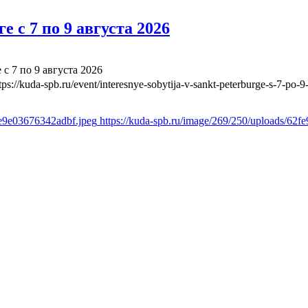
 с 7 по 9 августа 2026
с 7 по 9 августа 2026
tps://kuda-spb.ru/event/interesnye-sobytija-v-sankt-peterburge-s-7-po-
3e9e03676342adbf.jpeg
https://kuda-spb.ru/image/269/250/uploads/62