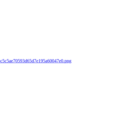
c2fbc5c5ae70593d65d7e195a60047e0.png