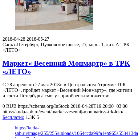
2018-04-28
2018-05-27
Санкт-Петербург, Пулковское шоссе, 25, корп. 1, лит. А
ТРК
«ЛЕТО»
Маркет« Весенний Монмартр» в ТРК
«ЛЕТО»
С 28 апреля по 27 мая 2018г. в Центральном Атриуме ТРК
«ЛЕТО», пройдет маркет «Весенний Монмартр», где жители
и гости Петербурга смогут приобрести множество…
0
RUB
https://schema.org/InStock
2018-04-28T19:20:00+03:00
https://kuda-spb.ru/event/market-vesennij-monmartr-v-trk-leto/
Бесплатно
1.3K
5
https://kuda-
spb.ru/image/255/255/uploads/1064ccda99fa1eb965a553413da