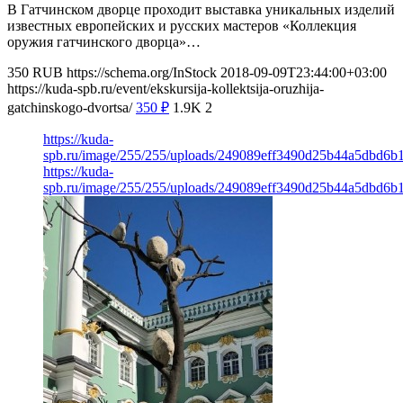
В Гатчинском дворце проходит выставка уникальных изделий
известных европейских и русских мастеров «Коллекция
оружия гатчинского дворца»…
350
RUB
https://schema.org/InStock
2018-09-09T23:44:00+03:00
https://kuda-spb.ru/event/ekskursija-kollektsija-oruzhija-
gatchinskogo-dvortsa/
350
₽
1.9K
2
https://kuda-
spb.ru/image/255/255/uploads/249089eff3490d25b44a5dbd6b1
https://kuda-
spb.ru/image/255/255/uploads/249089eff3490d25b44a5dbd6b1