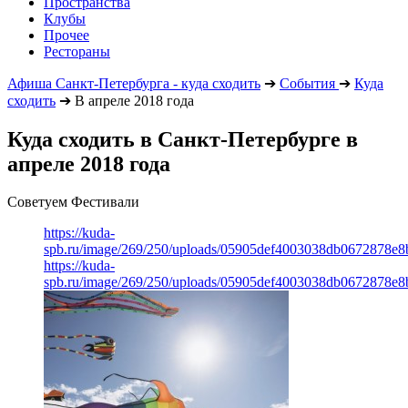
Пространства
Клубы
Прочее
Рестораны
Афиша Санкт-Петербурга - куда сходить
➔
События
➔
Куда
сходить
➔
В апреле 2018 года
Куда сходить в Санкт-Петербурге в
апреле 2018 года
Советуем Фестивали
https://kuda-
spb.ru/image/269/250/uploads/05905def4003038db0672878e8
https://kuda-
spb.ru/image/269/250/uploads/05905def4003038db0672878e8