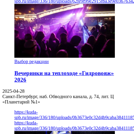
spb.ru/image/336/180/uploads/62fe9f99e2915fba3e9e03676342
Выбор редакции
Вечеринки на теплоходе «Гидровояж»
2026
2025-04-28
Санкт-Петербург, наб. Обводного канала, д. 74, лит. Ц
«Планетарий №1»
https://kuda-
spb.ru/image/336/180/uploads/0b3673e0c32d4b9caba3841118
https://kuda-
spb.ru/image/336/180/uploads/0b3673e0c32d4b9caba3841118