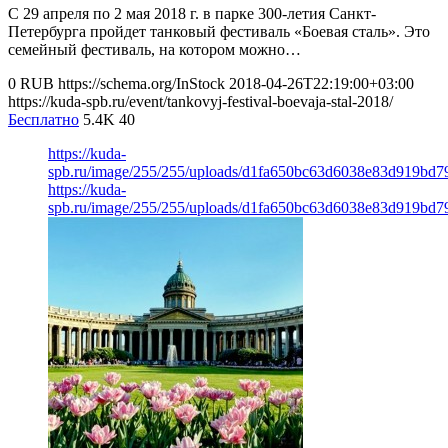
С 29 апреля по 2 мая 2018 г. в парке 300-летия Санкт-
Петербурга пройдет танковый фестиваль «Боевая сталь». Это
семейный фестиваль, на котором можно…
0
RUB
https://schema.org/InStock
2018-04-26T22:19:00+03:00
https://kuda-spb.ru/event/tankovyj-festival-boevaja-stal-2018/
Бесплатно
5.4K
40
https://kuda-
spb.ru/image/255/255/uploads/d1fa650bc63d6038e83d919bd7
https://kuda-
spb.ru/image/255/255/uploads/d1fa650bc63d6038e83d919bd7