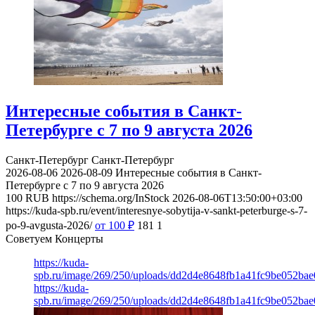
Интересные события в Санкт-
Петербурге с 7 по 9 августа 2026
Санкт-Петербург
Санкт-Петербург
2026-08-06
2026-08-09
Интересные события в Санкт-
Петербурге с 7 по 9 августа 2026
100
RUB
https://schema.org/InStock
2026-08-06T13:50:00+03:00
https://kuda-spb.ru/event/interesnye-sobytija-v-sankt-peterburge-s-7-
po-9-avgusta-2026/
от 100
₽
181
1
Советуем Концерты
https://kuda-
spb.ru/image/269/250/uploads/dd2d4e8648fb1a41fc9be052ba
https://kuda-
spb.ru/image/269/250/uploads/dd2d4e8648fb1a41fc9be052ba