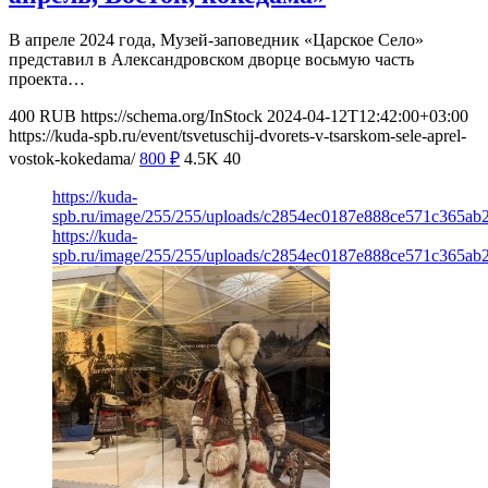
В апреле 2024 года, Музей-заповедник «Царское Село»
представил в Александровском дворце восьмую часть
проекта…
400
RUB
https://schema.org/InStock
2024-04-12T12:42:00+03:00
https://kuda-spb.ru/event/tsvetuschij-dvorets-v-tsarskom-sele-aprel-
vostok-kokedama/
800
₽
4.5K
40
https://kuda-
spb.ru/image/255/255/uploads/c2854ec0187e888ce571c365ab2
https://kuda-
spb.ru/image/255/255/uploads/c2854ec0187e888ce571c365ab2