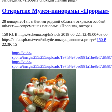
заповедник «Прорыв блокады Ленинграда»
Открытие Музея-панорамы «Прорыв»
28 января 2018г. в Ленинградской области открылся особый
объект — современная панорама «Прорыв», которая…
150
RUB
https://schema.org/InStock
2018-06-22T12:49:00+03:00
https://kuda-spb.ru/event/otkrytie-muzeja-panorama-proryv/
150
₽
22.3K
15
https://kuda-
spb.ru/image/255/255/uploads/197f34e7bed981a1be8ef7d8387
https://kuda-
spb.ru/image/255/255/uploads/197f34e7bed981a1be8ef7d8387