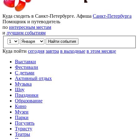
Куда сходить в Санкт-Петербурге. Афиша
Санкт-Петербурга
Помощник и путеводитель
по
интересным местам
и
лучшим событиям
Куда пойти
сегодня
завтра
в выходные
в этом месяце
Выставки
Фестивали
С детьми
Активный отдых
Музыка
Шоу
Праздники
Образование
Кино
Музеи
Парки
Погулять
Туристу
Театры