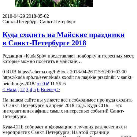
2018-04-29
2018-05-02
Санкт-Петербург
Санкт-Петербург
Куда сходить на Майские праздники
в Санкт-Петербурге 2018
Редакция «KudaSpb» представляет подборку интересных мест,
которые можно посетить в майские…
0
RUB
https://schema.org/InStock
2018-04-26T15:52:00+03:00
https://kuda-spb.ru/event/kuda-sxodit-na-majskie-prazdniki-v-sankt-
peterburge-2018/
от 0
₽
11.5K
6
< Назад
1
2
3
4
5
6
Вперед >
На нашем сайте вы узнаете всё необходимое про куда сходить
в Санкт-Петербурге в апреле 2018 года. Куда-СПБ — это
интерактивная афиша самых интересных событий Санкт-
Петербурга.
Куда-СПБ собирает информацию о лучших развлечениях и
мероприятих Санкт-Петербурга. На этой странице