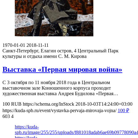
1970-01-01
2018-11-11
Санкт-Петербург, Елагин остров, 4
Центральный Парк
культуры и отдыха имени С. М. Кирова
Выставка «Первая мировая война»
С 3 октября по 11 ноября 2018 года в Центральном
выставочном зале Конюшенного корпуса проходит
художественная выставка Андрея Будилова «Первая…
100
RUB
https://schema.org/InStock
2018-10-03T14:24:00+03:00
https://kuda-spb.ru/event/vystavka-pervaja-mirovaja-vojna/
100
₽
603
4
https://kuda-
spb.ru/image/255/255/uploads/f881018adab6ae69b09778090a4
https://kuda-