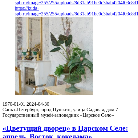
spb.ru/image/255/255/uploads/8d31ab91be0c3bab4204f03e8d
https://kuda-
spb.ru/image/255/255/uploads/8d31ab91be0c3bab4204f03e8d
1970-01-01
2024-04-30
Санкт-Петербург,город Пушкин, улица Садовая, дом 7
Государственный музей-заповедник «Царское Село»
«Цветущий дворец» в Царском Селе:
апрель, Восток, кокедама»