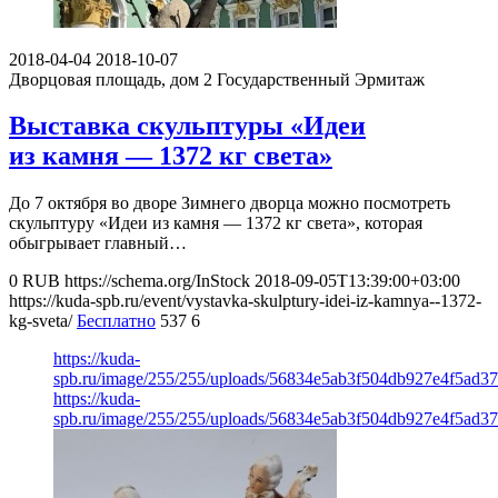
2018-04-04
2018-10-07
Дворцовая площадь, дом 2
Государственный Эрмитаж
Выставка скульптуры «Идеи
из камня — 1372 кг света»
До 7 октября во дворе Зимнего дворца можно посмотреть
скульптуру «Идеи из камня — 1372 кг света», которая
обыгрывает главный…
0
RUB
https://schema.org/InStock
2018-09-05T13:39:00+03:00
https://kuda-spb.ru/event/vystavka-skulptury-idei-iz-kamnya--1372-
kg-sveta/
Бесплатно
537
6
https://kuda-
spb.ru/image/255/255/uploads/56834e5ab3f504db927e4f5ad3
https://kuda-
spb.ru/image/255/255/uploads/56834e5ab3f504db927e4f5ad3