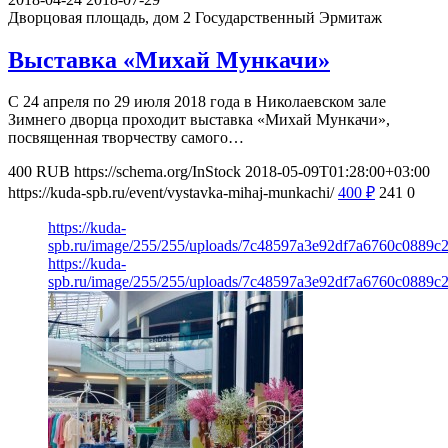
Дворцовая площадь, дом 2
Государственный Эрмитаж
Выставка «Михай Мункачи»
С 24 апреля по 29 июля 2018 года в Николаевском зале
Зимнего дворца проходит выставка «Михай Мункачи»,
посвященная творчеству самого…
400
RUB
https://schema.org/InStock
2018-05-09T01:28:00+03:00
https://kuda-spb.ru/event/vystavka-mihaj-munkachi/
400
₽
241
0
https://kuda-
spb.ru/image/255/255/uploads/7c48597a3e92df7a6760c0889c2
https://kuda-
spb.ru/image/255/255/uploads/7c48597a3e92df7a6760c0889c2