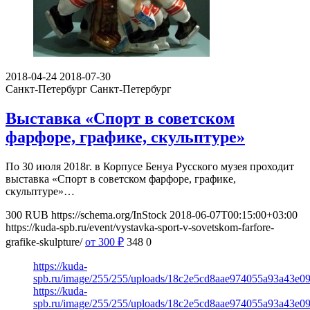
2018-04-24
2018-07-30
Санкт-Петербург
Санкт-Петербург
Выставка «Спорт в советском
фарфоре, графике, скульптуре»
По 30 июля 2018г. в Корпусе Бенуа Русского музея проходит
выставка «Спорт в советском фарфоре, графике,
скульптуре»…
300
RUB
https://schema.org/InStock
2018-06-07T00:15:00+03:00
https://kuda-spb.ru/event/vystavka-sport-v-sovetskom-farfore-
grafike-skulpture/
от 300
₽
348
0
https://kuda-
spb.ru/image/255/255/uploads/18c2e5cd8aae974055a93a43e09
https://kuda-
spb.ru/image/255/255/uploads/18c2e5cd8aae974055a93a43e09