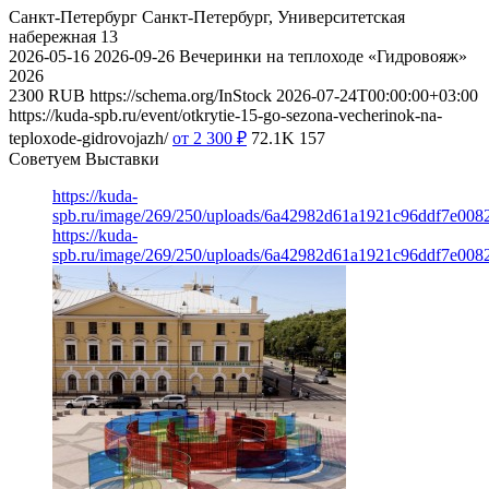
Санкт-Петербург
Санкт-Петербург, Университетская
набережная 13
2026-05-16
2026-09-26
Вечеринки на теплоходе «Гидровояж»
2026
2300
RUB
https://schema.org/InStock
2026-07-24T00:00:00+03:00
https://kuda-spb.ru/event/otkrytie-15-go-sezona-vecherinok-na-
teploxode-gidrovojazh/
от 2 300
₽
72.1K
157
Советуем Выставки
https://kuda-
spb.ru/image/269/250/uploads/6a42982d61a1921c96ddf7e008
https://kuda-
spb.ru/image/269/250/uploads/6a42982d61a1921c96ddf7e008