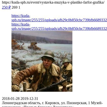
https://kuda-spb.ru/event/vystavka-muzyka-v-plastike-farfor-grafika/
250
₽
269
1
https://kuda-
spb.ru/image/255/255/uploads/afb29c0b850cbc739bfb6689332
https://kuda-
spb.ru/image/255/255/uploads/afb29c0b850cbc739bfb6689332
2018-01-28
2019-12-31
Ленинградская область, г. Кировск, ул. Пионерская, 1
Музей-