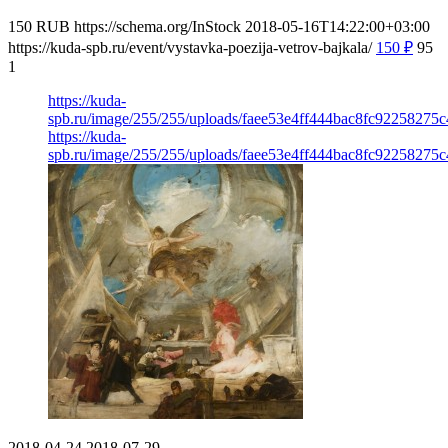
150
RUB
https://schema.org/InStock
2018-05-16T14:22:00+03:00
https://kuda-spb.ru/event/vystavka-poezija-vetrov-bajkala/
150
₽
95
1
https://kuda-
spb.ru/image/255/255/uploads/faee53e4ff444bac8fc92258275c
https://kuda-
spb.ru/image/255/255/uploads/faee53e4ff444bac8fc92258275c
2018-04-24
2018-07-29