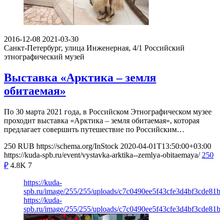
2016-12-08
2021-03-30
Санкт-Петербург, улица Инженерная, 4/1
Российский
этнографический музей
Выставка «Арктика – земля
обитаемая»
По 30 марта 2021 года, в Российском Этнографическом музее
проходит выставка «Арктика – земля обитаемая», которая
предлагает совершить путешествие по Российским…
250
RUB
https://schema.org/InStock
2020-04-01T13:50:00+03:00
https://kuda-spb.ru/event/vystavka-arktika--zemlya-obitaemaya/
250
₽
4.8K
7
https://kuda-
spb.ru/image/255/255/uploads/c7c0490ee5f43cfe3d4bf3cde81b
https://kuda-
spb.ru/image/255/255/uploads/c7c0490ee5f43cfe3d4bf3cde81b