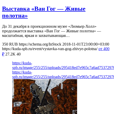
Выставка «Ван Гог — Живые
полотна»
До 31 декабря в проекционном музее «Люмьер-Холл»
продолжается выставка «Ван Гог — Живые полотна» —
масштабная, яркая и захватывающая…
350
RUB
https://schema.org/InStock
2018-11-01T23:00:00+03:00
https://kuda-spb.ru/event/vystavka-van-gog-zhivye-polotna/
от 400
₽
27.2K
40
https://kuda-
spb.ru/image/255/255/uploads/295418ed7e965c7a6ad7537297
https://kuda-
spb.ru/image/255/255/uploads/295418ed7e965c7a6ad7537297