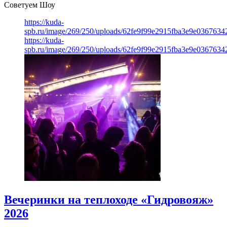
Советуем Шоу
https://kuda-
spb.ru/image/269/250/uploads/62fe9f99e2915fba3e9e03676342
https://kuda-
spb.ru/image/269/250/uploads/62fe9f99e2915fba3e9e03676342
Вечеринки на теплоходе «Гидровояж»
2026