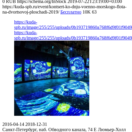
0
RUB
https://schema.org/InStock
2019-07-22T23:19:00+03:00
https://kuda-spb.ru/event/kontsert-ko-dnju-voenno-morskogo-flota-
na-dvortsovoj-ploschadi-2019/
Бесплатно
10K
63
https://kuda-
spb.ru/image/255/255/uploads/0b193719860a768f6d9f01f9049
https://kuda-
spb.ru/image/255/255/uploads/0b193719860a768f6d9f01f9049
2016-04-14
2018-12-31
Санкт-Петербург, наб. Обводного канала, 74 Е
Люмьер-Холл