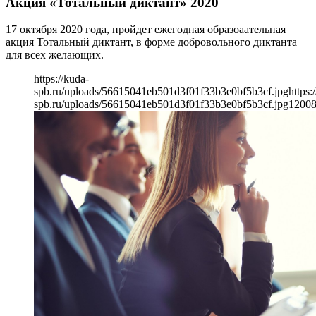
Акция «Тотальный диктант» 2020
17 октября 2020 года, пройдет ежегодная образоаательная
акция Тотальный диктант, в форме добровольного диктанта
для всех желающих.
https://kuda-
spb.ru/uploads/56615041eb501d3f01f33b3e0bf5b3cf.jpg
https:
spb.ru/uploads/56615041eb501d3f01f33b3e0bf5b3cf.jpg
1200