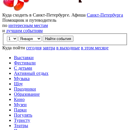
Куда сходить в Санкт-Петербурге. Афиша
Санкт-Петербурга
Помощник и путеводитель
по
интересным местам
и
лучшим событиям
Куда пойти
сегодня
завтра
в выходные
в этом месяце
Выставки
Фестивали
С детьми
Активный отдых
Музыка
Шоу
Праздники
Образование
Кино
Музеи
Парки
Погулять
Туристу
Театры