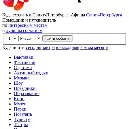
Куда сходить в Санкт-Петербурге. Афиша
Санкт-Петербурга
Помощник и путеводитель
по
интересным местам
и
лучшим событиям
Куда пойти
сегодня
завтра
в выходные
в этом месяце
Выставки
Фестивали
С детьми
Активный отдых
Музыка
Шоу
Праздники
Образование
Кино
Музеи
Парки
Погулять
Туристу
Театры