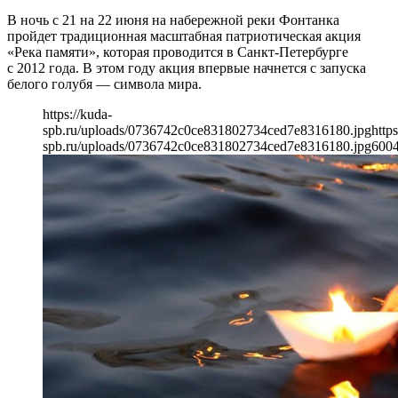
В ночь с 21 на 22 июня на набережной реки Фонтанка
пройдет традиционная масштабная патриотическая акция
«Река памяти», которая проводится в Санкт-Петербурге
с 2012 года. В этом году акция впервые начнется с запуска
белого голубя — символа мира.
https://kuda-
spb.ru/uploads/0736742c0ce831802734ced7e8316180.jpg
https
spb.ru/uploads/0736742c0ce831802734ced7e8316180.jpg
600