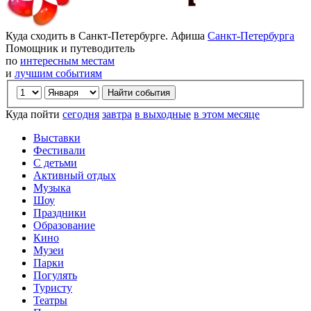
Куда сходить в Санкт-Петербурге. Афиша
Санкт-Петербурга
Помощник и путеводитель
по
интересным местам
и
лучшим событиям
Куда пойти
сегодня
завтра
в выходные
в этом месяце
Выставки
Фестивали
С детьми
Активный отдых
Музыка
Шоу
Праздники
Образование
Кино
Музеи
Парки
Погулять
Туристу
Театры