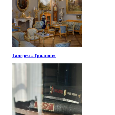
Галерея «Трианон»