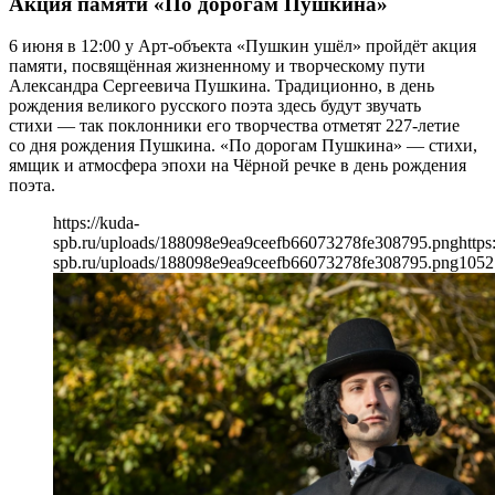
Акция памяти «По дорогам Пушкина»
6 июня в 12:00 у Арт‑объекта «Пушкин ушёл» пройдёт акция
памяти, посвящённая жизненному и творческому пути
Александра Сергеевича Пушкина. Традиционно, в день
рождения великого русского поэта здесь будут звучать
стихи — так поклонники его творчества отметят 227-летие
со дня рождения Пушкина. «По дорогам Пушкина» — стихи,
ямщик и атмосфера эпохи на Чёрной речке в день рождения
поэта.
https://kuda-
spb.ru/uploads/188098e9ea9ceefb66073278fe308795.png
https
spb.ru/uploads/188098e9ea9ceefb66073278fe308795.png
1052