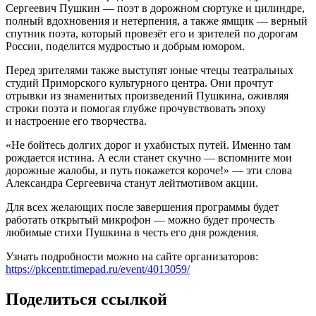
Сергеевич Пушкин — поэт в дорожном сюртуке и цилиндре,
полный вдохновения и нетерпения, а также ямщик — верный
спутник поэта, который провезёт его и зрителей по дорогам
России, поделится мудростью и добрым юмором.
Перед зрителями также выступят юные чтецы театральных
студий Приморского культурного центра. Они прочтут
отрывки из знаменитых произведений Пушкина, оживляя
строки поэта и помогая глубже прочувствовать эпоху
и настроение его творчества.
«Не бойтесь долгих дорог и ухабистых путей. Именно там
рождается истина. А если станет скучно — вспомните мои
дорожные жалобы, и путь покажется короче!» — эти слова
Александра Сергеевича станут лейтмотивом акции.
Для всех желающих после завершения программы будет
работать открытый микрофон — можно будет прочесть
любимые стихи Пушкина в честь его дня рождения.
Узнать подробности можно на сайте организаторов:
https://pkcentr.timepad.ru/event/4013059/
Поделиться ссылкой