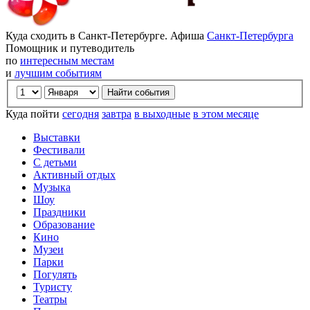
Куда сходить в Санкт-Петербурге. Афиша
Санкт-Петербурга
Помощник и путеводитель
по
интересным местам
и
лучшим событиям
Куда пойти
сегодня
завтра
в выходные
в этом месяце
Выставки
Фестивали
С детьми
Активный отдых
Музыка
Шоу
Праздники
Образование
Кино
Музеи
Парки
Погулять
Туристу
Театры