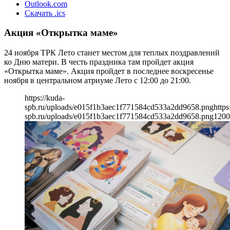
Outlook.com
Скачать .ics
Акция «Открытка маме»
24 ноября ТРК Лето станет местом для теплых поздравлений
ко Дню матери. В честь праздника там пройдет акция
«Открытка маме». Акция пройдет в последнее воскресенье
ноября в центральном атриуме Лето с 12:00 до 21:00.
https://kuda-
spb.ru/uploads/e015f1b3aec1f771584cd533a2dd9658.png
https
spb.ru/uploads/e015f1b3aec1f771584cd533a2dd9658.png
1200