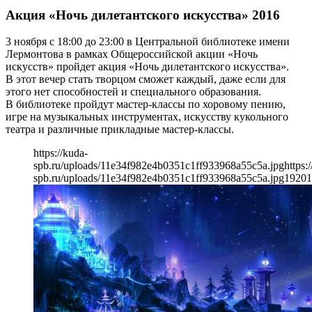
Акция «Ночь дилетантского искусства» 2016
3 ноября с 18:00 до 23:00 в Центральной библиотеке имени
Лермонтова в рамках Общероссийской акции «Ночь
искусств» пройдет акция «Ночь дилетантского искусства».
В этот вечер стать творцом сможет каждый, даже если для
этого нет способностей и специального образования.
В библиотеке пройдут мастер-классы по хоровому пению,
игре на музыкальных инструментах, искусству кукольного
театра и различные прикладные мастер-классы.
https://kuda-
spb.ru/uploads/11e34f982e4b0351c1ff933968a55c5a.jpg
https:
spb.ru/uploads/11e34f982e4b0351c1ff933968a55c5a.jpg
1920
1