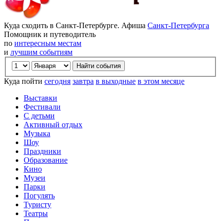
Куда сходить в Санкт-Петербурге. Афиша
Санкт-Петербурга
Помощник и путеводитель
по
интересным местам
и
лучшим событиям
Куда пойти
сегодня
завтра
в выходные
в этом месяце
Выставки
Фестивали
С детьми
Активный отдых
Музыка
Шоу
Праздники
Образование
Кино
Музеи
Парки
Погулять
Туристу
Театры