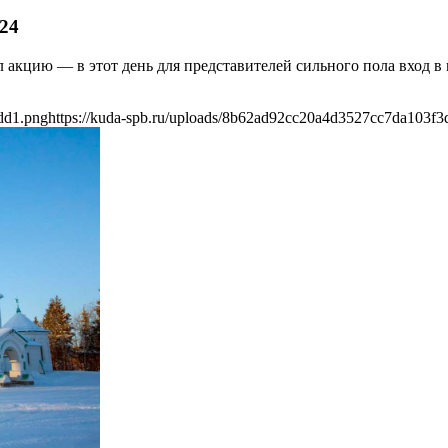
024
 акцию — в этот день для представителей сильного пола вход в
dd1.png
https://kuda-spb.ru/uploads/8b62ad92cc20a4d3527cc7da103f3