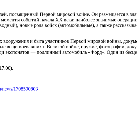
зей, посвященный Первой мировой войне. Он размещается в зда
е моменты событий начала XX века: наиболее значимые операции
одный), новые рода войск (автомобильные), а также рассказыва
х вооружения и быта участников Первой мировой войны, докуме
чные вещи воевавших в Великой войне, оружие, фотографии, до
ди экспонатов — подлинный автомобиль «Форд». Один из бесце
17.00).
r.ru/news/1708590803