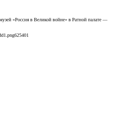
 музей «Россия в Великой войне» в Ратной палате —
dd1.png
625
401