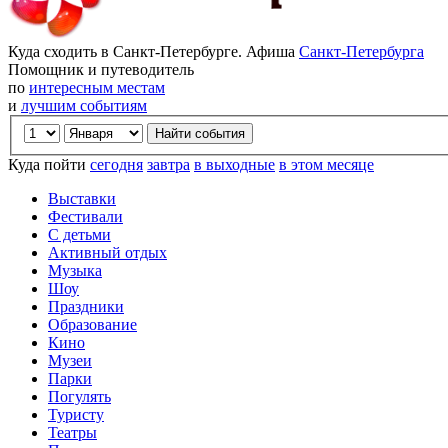
Куда сходить в Санкт-Петербурге. Афиша
Санкт-Петербурга
Помощник и путеводитель
по
интересным местам
и
лучшим событиям
Куда пойти
сегодня
завтра
в выходные
в этом месяце
Выставки
Фестивали
С детьми
Активный отдых
Музыка
Шоу
Праздники
Образование
Кино
Музеи
Парки
Погулять
Туристу
Театры