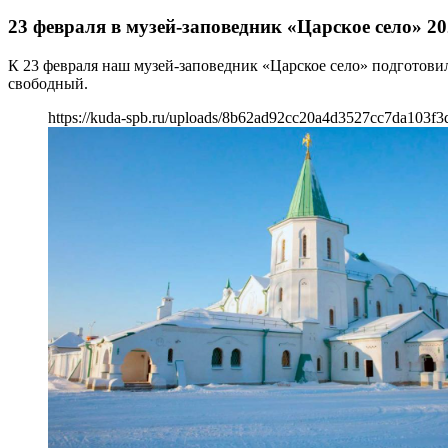
23 февраля в музей-заповедник «Царское село» 2
К 23 февраля наш музей-заповедник «Царское село» подготовил
свободный.
https://kuda-spb.ru/uploads/8b62ad92cc20a4d3527cc7da103f3