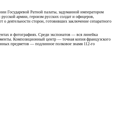
нии Государевой Ратной палаты, задуманной императором
 русской армии, героизм русских солдат и офицеров,
ет о деятельности сторон, готовивших заключение сепаратного
нтах и фотографиях. Среди экспонатов — вся линейка
кументы. Композиционный центр — точная копия французского
нных предметов — подлинное полковое знамя 112-го