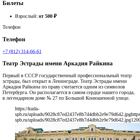
Билеты
Взрослый:
от 500
₽
Телефон
Телефон
+7 (812) 314-66-61
Театр Эстрады имени Аркадия Райкина
Первый в СССР государственный профессиональный театр
эстрады, был открыт в Ленинграде. Театр Эстрады имени
Аркадия Райкина по праву считается одним из символов
Петербурга. Он располагается в самом сердце нашего города,
в легендарном доме № 27 по Большой Конюшенной улице.
https://kuda-
spb.ru/uploads/9028c87ed2437e8b7d4dbb2e9e79d642.jpg
http
spb.ru/uploads/9028c87ed2437e8b7d4dbb2e9e79d642.jpg
120