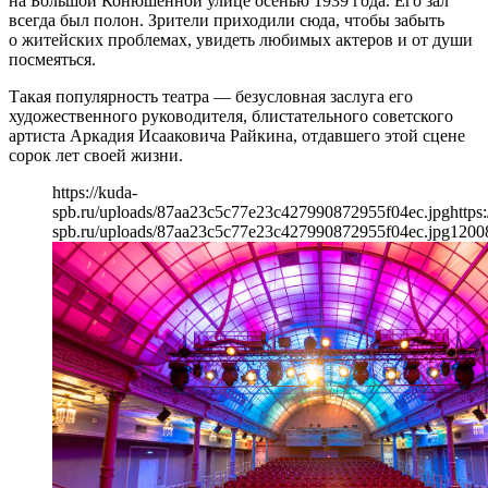
на Большой Конюшенной улице осенью 1939 года. Его зал
всегда был полон. Зрители приходили сюда, чтобы забыть
о житейских проблемах, увидеть любимых актеров и от души
посмеяться.
Такая популярность театра — безусловная заслуга его
художественного руководителя, блистательного советского
артиста Аркадия Исааковича Райкина, отдавшего этой сцене
сорок лет своей жизни.
https://kuda-
spb.ru/uploads/87aa23c5c77e23c427990872955f04ec.jpg
https
spb.ru/uploads/87aa23c5c77e23c427990872955f04ec.jpg
1200