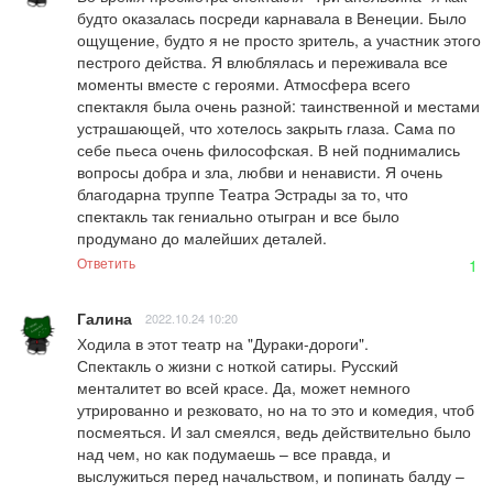
будто оказалась посреди карнавала в Венеции. Было 
ощущение, будто я не просто зритель, а участник этого 
пестрого действа. Я влюблялась и переживала все 
моменты вместе с героями. Атмосфера всего 
спектакля была очень разной: таинственной и местами 
устрашающей, что хотелось закрыть глаза. Сама по 
себе пьеса очень философская. В ней поднимались 
вопросы добра и зла, любви и ненависти. Я очень 
благодарна труппе Театра Эстрады за то, что 
спектакль так гениально отыгран и все было 
продумано до малейших деталей.
Ответить
1
Галина
2022.10.24 10:20
Ходила в этот театр на "Дураки-дороги".

Спектакль о жизни с ноткой сатиры. Русский 
менталитет во всей красе. Да, может немного 
утрированно и резковато, но на то это и комедия, чтоб 
посмеяться. И зал смеялся, ведь действительно было 
над чем, но как подумаешь – все правда, и 
выслужиться перед начальством, и попинать балду – 