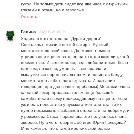
кукол. Не только дети сидят все два часа с открытыми 
глазами и ртами, но и взрослые.
Ответить
Галина
2022.10.24 10:19
Ходила в этот театра на "Дураки-дороги". 

Спектакль о жизни с ноткой сатиры. Русский 
менталитет во всей красе. Да, может немного 
утрированно и резковато, но на то это и комедия, чтоб 
посмеяться. И зал смеялся, ведь действительно было 
над чем, но как подумаешь – все правда, и 
выслужиться перед начальством, и попинать балду – 
многие такое любят, чего скрывать. И название 
говорящее, про две вечные проблемы) Местами очень 
хлесткий юмор придавал только еще большей 
самобытности всему происходящему на сцене.  Если 
уж и есть недостатки у русского менталитета, то их 
нужно показывать с забавной стороны и по-доброму, и 
у режиссера Стаса Парфенова это получилось очень 
здорово. Ну а чего говорить об игре Юрия Гальцева? 
Мне кажется, что с такой иронической ролью 