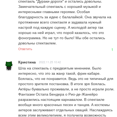
спектакль "Дураки-дороги" и остались довольны. 
Замечательный спектакль с хорошей музыкой и 
интересными главными героями. Особая 
благодарность за идею с балалайкой. Она звучала на 
протяжении всего спектакля и задавала нужный 
настрой под каждую сценку. А молодой актер так 
хорошо на ней играл, что порой казалось, что это 
фонограмма. Но не тут-то было! Мы обе остались 
довольны спектаклем.
Ответить
1
Кристина
2022.11.25 10:42
Шла на спектакль с предвзятым мнением. Было 
интересно, что это за жанр такой, фрик-кабаре. 
Боялась, что не понравится. Ведь это не типичный для 
простого зрителя постановка. В итоге зря боялась. 
Актёры буквально проживали, а не просто играли роли. 
Фантазии Остапа Бендера о Рио-де-Жанейро 
разразились настоящим карнавалом. В спектакле 
вообще много красочных песен и танцев. А костюмы 
актеров заслуживают отдельных оваций. Наслаждаясь 
всем этим великолепием, я получила возможность 