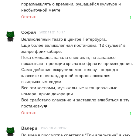
поразмышлять о времени, рушащейся культуре и 
несбыточной мечте.
Ответить
1
София
2022.11.21 10:17
Великолепный театр в центре Петербурга. 

Еще более великолепная постановка "12 стульев" в 
жанре фрик-кабаре. 

Пока ожидаешь начала спектакля, на занавесе 
показывают проекции крылатых фраз из произведения. 
Само действие вскружило мне голову - подход к 
классике с нестандартной стороны оказался 
выигрышным ходом. 

Все эти костюмы, музыкальные и танцевальные 
номера, яркие декорации. 

Всё сработало слаженно и заставило влюбиться в эту 
постановку❤️
Ответить
1
Валери
2022.10.28 13:07
Во время просмотра спектакля “Три апельсина” я как-