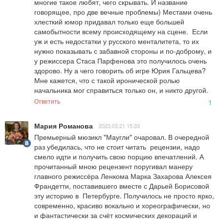
многие такое любят, чего скрывать. И название 
говорящее, про две вечные проблемы) Местами очень 
хлесткий юмор придавал только еще большей 
самобытности всему происходящему на сцене.  Если 
уж и есть недостатки у русского менталитета, то их 
нужно показывать с забавной стороны и по-доброму, и 
у режиссера Стаса Парфенова это получилось очень 
здорово. Ну а чего говорить об игре Юрия Гальцева? 
Мне кажется, что с такой иронической ролью 
начальника мог справиться только он, и никто другой.
Ответить
1
Мария Романова
2023.03.21 15:33
Премьерный мюзикл "Маугли" очаровал. В очередной 
раз убедилась, что не стоит читать  рецензии, надо 
смело идти и получить свою порцию впечатлений. А 
прочитанный мною рецензент поругивал манеру 
главного режиссёра Ленкома Марка Захарова Алексея 
Франдетти, поставившего вместе с Дарьей Борисовой 
эту историю в  Петербурге. Получилось не просто ярко, 
современно, красиво вокально и хореографически, но 
и фантастически за счёт космических декораций и 