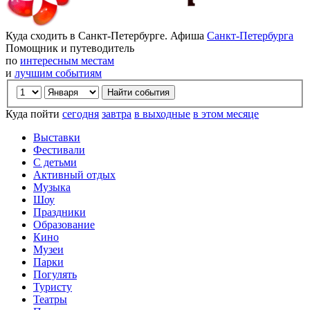
Куда сходить в Санкт-Петербурге. Афиша
Санкт-Петербурга
Помощник и путеводитель
по
интересным местам
и
лучшим событиям
Куда пойти
сегодня
завтра
в выходные
в этом месяце
Выставки
Фестивали
С детьми
Активный отдых
Музыка
Шоу
Праздники
Образование
Кино
Музеи
Парки
Погулять
Туристу
Театры