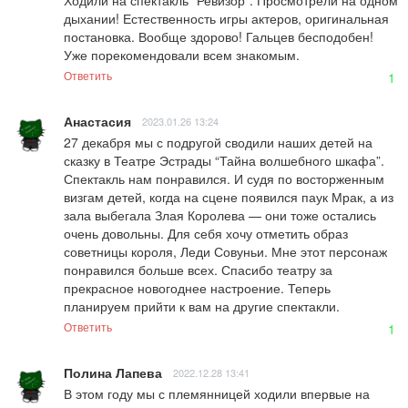
Ходили на спектакль “Ревизор”. Просмотрели на одном 
дыхании! Естественность игры актеров, оригинальная 
постановка. Вообще здорово! Гальцев бесподобен! 
Уже порекомендовали всем знакомым.
Ответить
1
Анастасия
2023.01.26 13:24
27 декабря мы с подругой сводили наших детей на 
сказку в Театре Эстрады “Тайна волшебного шкафа”. 
Спектакль нам понравился. И судя по восторженным 
визгам детей, когда на сцене появился паук Мрак, а из 
зала выбегала Злая Королева — они тоже остались 
очень довольны. Для себя хочу отметить образ 
советницы короля, Леди Совуньи. Мне этот персонаж 
понравился больше всех. Спасибо театру за 
прекрасное новогоднее настроение. Теперь 
планируем прийти к вам на другие спектакли.
Ответить
1
Полина Лапева
2022.12.28 13:41
В этом году мы с племянницей ходили впервые на 