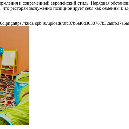
рмления и современный европейский стиль. Нарядная обстановка
, что ресторан заслуженно позиционирует себя как семейный: зде
a6d.png
https://kuda-spb.ru/uploads/0fc37b6af0d3030767b32a8fb37a6a