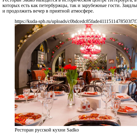
которых есть как петербуржцы, так и зарубежные гости. Заядл
и продолжить вечер в приятной атмосфере.
https://kuda-spb.ru/uploads/c0bdcedc85fade4111511478503f7f
Ресторан русской кухни Sadko