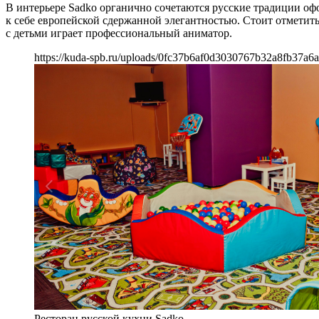
В интерьере Sadko органично сочетаются русские традиции офо
к себе европейской сдержанной элегантностью. Стоит отметить
с детьми играет профессиональный аниматор.
https://kuda-spb.ru/uploads/0fc37b6af0d3030767b32a8fb37a6
Ресторан русской кухни Sadko