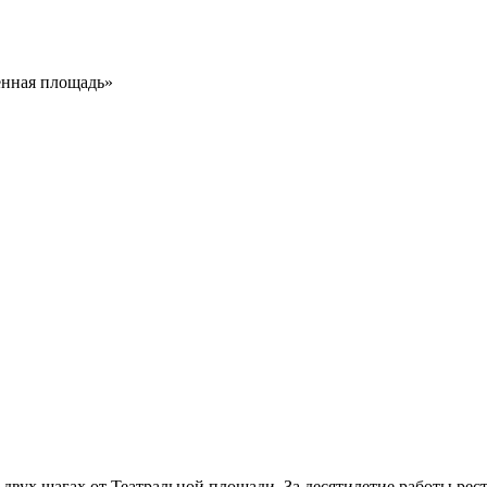
енная площадь»
в двух шагах от Театральной площади. За десятилетие работы ре