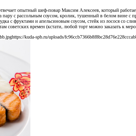
твечает опытный шеф-повар Максим Алексеев, который работает 
а пару с рассольным соусом, кролик, тушенный в белом вине с 
удка с фруктами и апельсиновым соусом, стейк из лосося со слив
ам советских времен (кстати, любой торт можно заказать к мер
bb.jpg
https://kuda-spb.ru/uploads/fc96ccb7366b8f8bc28d76e228cccab