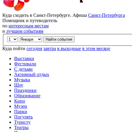
Куда сходить в Санкт-Петербурге. Афиша
Санкт-Петербурга
Помощник и путеводитель
по
интересным местам
и
лучшим событиям
Куда пойти
сегодня
завтра
в выходные
в этом месяце
Выставки
Фестивали
С детьми
Активный отдых
Музыка
Шоу
Праздники
Образование
Кино
Музеи
Парки
Погулять
Туристу
Театры