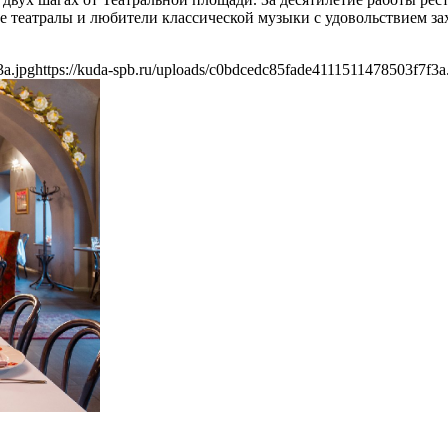
ые театралы и любители классической музыки с удовольствием за
3a.jpg
https://kuda-spb.ru/uploads/c0bdcedc85fade4111511478503f7f3a