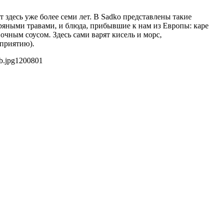
здесь уже более семи лет. В Sаdko представлены такие
пряными травами, и блюда, прибывшие к нам из Европы: каре
очным соусом. Здесь сами варят кисель и морс,
оприятию).
b.jpg
1200
801