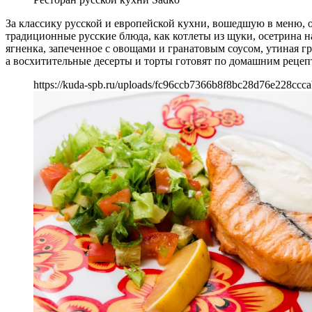
За классику русской и европейской кухни, вошедшую в меню, о
традиционные русские блюда, как котлеты из щуки, осетрина н
ягненка, запеченное с овощами и гранатовым соусом, утиная гр
а восхитительные десерты и торты готовят по домашним рецепт
https://kuda-spb.ru/uploads/fc96ccb7366b8f8bc28d76e228ccca