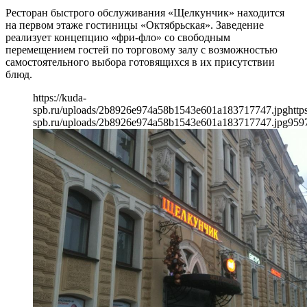
Ресторан быстрого обслуживания «Щелкунчик» находится
на первом этаже гостиницы «Октябрьская». Заведение
реализует концепцию «фри-фло» со свободным
перемещением гостей по торговому залу с возможностью
самостоятельного выбора готовящихся в их присутствии
блюд.
https://kuda-
spb.ru/uploads/2b8926e974a58b1543e601a183717747.jpg
http
spb.ru/uploads/2b8926e974a58b1543e601a183717747.jpg
959