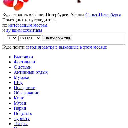
Куда сходить в Санкт-Петербурге. Афиша
Санкт-Петербурга
Помощник и путеводитель
по
интересным местам
и
лучшим событиям
Куда пойти
сегодня
завтра
в выходные
в этом месяце
Выставки
Фестивали
С детьми
Активный отдых
Музыка
Шоу
Праздники
Образование
Кино
Музеи
Парки
Погулять
Туристу
Театры