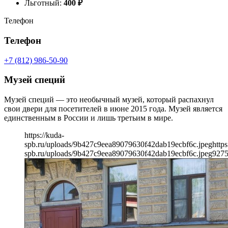
Льготный:
400
₽
Телефон
Телефон
+7 (812) 986-50-90
Музей специй
Музей специй — это необычный музей, который распахнул
свои двери для посетителей в июне 2015 года. Музей является
единственным в России и лишь третьим в мире.
https://kuda-
spb.ru/uploads/9b427c9eea89079630f42dab19ecbf6c.jpeg
https
spb.ru/uploads/9b427c9eea89079630f42dab19ecbf6c.jpeg
927