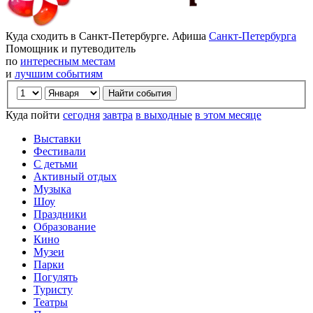
Куда сходить в Санкт-Петербурге. Афиша
Санкт-Петербурга
Помощник и путеводитель
по
интересным местам
и
лучшим событиям
Куда пойти
сегодня
завтра
в выходные
в этом месяце
Выставки
Фестивали
С детьми
Активный отдых
Музыка
Шоу
Праздники
Образование
Кино
Музеи
Парки
Погулять
Туристу
Театры