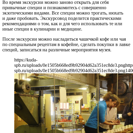
Во время экскурсии можно заново открыть для себя
привычные специи и познакомитесь с совершенно
экзотическими видами. Все специи можно трогать, нюхать
и даже пробовать. Экскурсовод поделится практическими
рекомендациями о том, как и для чего использовать те или
иные специи в кулинарии и медицине.
После экскурсии можно насладиться чашечкой кофе или чая
по специальным рецептам в кофейне, сделать покупки в лавке
специй, записаться на различные мероприятия музея.
https://kuda-
spb.ru/uploads/0e1505b668ed9b92904d62a351ec8de3.png
http
spb.ru/uploads/0e1505b668ed9b92904d62a351ec8de3.png
140