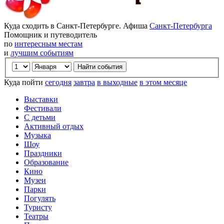
Куда сходить в Санкт-Петербурге. Афиша
Санкт-Петербурга
Помощник и путеводитель
по
интересным местам
и
лучшим событиям
Куда пойти
сегодня
завтра
в выходные
в этом месяце
Выставки
Фестивали
С детьми
Активный отдых
Музыка
Шоу
Праздники
Образование
Кино
Музеи
Парки
Погулять
Туристу
Театры