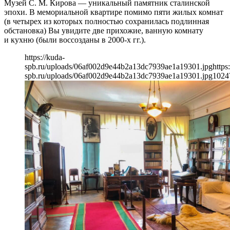
Музей С. М. Кирова — уникальный памятник сталинской
эпохи. В мемориальной квартире помимо пяти жилых комнат
(в четырех из которых полностью сохранилась подлинная
обстановка) Вы увидите две прихожие, ванную комнату
и кухню (были воссозданы в 2000-х гг.).
https://kuda-
spb.ru/uploads/06af002d9e44b2a13dc7939ae1a19301.jpg
https
spb.ru/uploads/06af002d9e44b2a13dc7939ae1a19301.jpg
1024