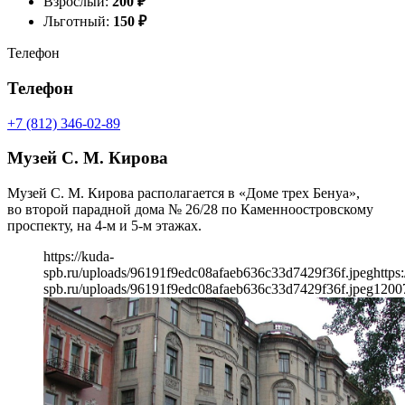
Взрослый:
200
₽
Льготный:
150
₽
Телефон
Телефон
+7 (812) 346-02-89
Музей С. М. Кирова
Музей С. М. Кирова располагается в «Доме трех Бенуа»,
во второй парадной дома № 26/28 по Каменноостровскому
проспекту, на 4-м и 5-м этажах.
https://kuda-
spb.ru/uploads/96191f9edc08afaeb636c33d7429f36f.jpeg
https
spb.ru/uploads/96191f9edc08afaeb636c33d7429f36f.jpeg
1200