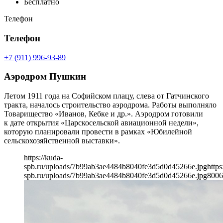
Бесплатно
Телефон
Телефон
+7 (911) 996-93-89
Аэродром Пушкин
Летом 1911 года на Софийском плацу, слева от Гатчинского
тракта, началось строительство аэродрома. Работы выполняло
Товарищество «Иванов, Кебке и др.». Аэродром готовили
к дате открытия «Царскосельской авиационной недели»,
которую планировали провести в рамках «Юбилейной
сельскохозяйственной выставки».
https://kuda-
spb.ru/uploads/7b99ab3ae4484b8040fe3d5d0d45266e.jpg
https
spb.ru/uploads/7b99ab3ae4484b8040fe3d5d0d45266e.jpg
800
6