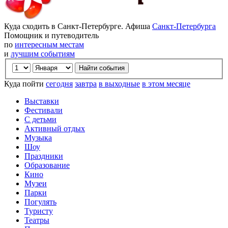
Куда сходить в Санкт-Петербурге. Афиша
Санкт-Петербурга
Помощник и путеводитель
по
интересным местам
и
лучшим событиям
Куда пойти
сегодня
завтра
в выходные
в этом месяце
Выставки
Фестивали
С детьми
Активный отдых
Музыка
Шоу
Праздники
Образование
Кино
Музеи
Парки
Погулять
Туристу
Театры