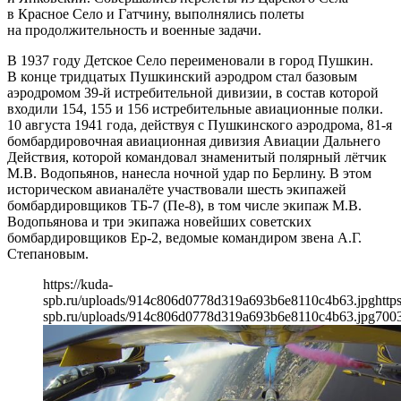
в Красное Село и Гатчину, выполнялись полеты
на продолжительность и военные задачи.
В 1937 году Детское Село переименовали в город Пушкин.
В конце тридцатых Пушкинский аэродром стал базовым
аэродромом 39-й истребительной дивизии, в состав которой
входили 154, 155 и 156 истребительные авиационные полки.
10 августа 1941 года, действуя с Пушкинского аэродрома, 81-я
бомбардировочная авиационная дивизия Авиации Дальнего
Действия, которой командовал знаменитый полярный лётчик
М.В. Водопьянов, нанесла ночной удар по Берлину. В этом
историческом авианалёте участвовали шесть экипажей
бомбардировщиков ТБ-7 (Пе-8), в том числе экипаж М.В.
Водопьянова и три экипажа новейших советских
бомбардировщиков Ер-2, ведомые командиром звена А.Г.
Степановым.
https://kuda-
spb.ru/uploads/914c806d0778d319a693b6e8110c4b63.jpg
http
spb.ru/uploads/914c806d0778d319a693b6e8110c4b63.jpg
700