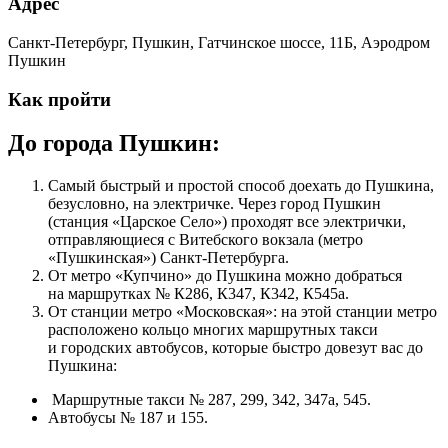
Адрес
Санкт-Петербург, Пушкин, Гатчинское шоссе, 11Б, Аэродром
Пушкин
Как пройти
До города Пушкин:
Самый быстрый и простой способ доехать до Пушкина,
безусловно, на электричке. Через город Пушкин
(станция «Царское Село») проходят все электрички,
отправляющиеся с Витебского вокзала (метро
«Пушкинская») Санкт-Петербурга.
От метро «Купчино» до Пушкина можно добраться
на маршрутках № К286, К347, К342, К545а.
От станции метро «Московская»: на этой станции метро
расположено кольцо многих маршрутных такси
и городских автобусов, которые быстро довезут вас до
Пушкина:
Маршрутные такси № 287, 299, 342, 347а, 545.
Автобусы № 187 и 155.