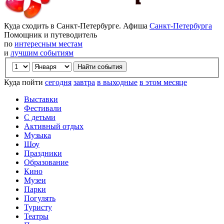
Куда сходить в Санкт-Петербурге. Афиша
Санкт-Петербурга
Помощник и путеводитель
по
интересным местам
и
лучшим событиям
Куда пойти
сегодня
завтра
в выходные
в этом месяце
Выставки
Фестивали
С детьми
Активный отдых
Музыка
Шоу
Праздники
Образование
Кино
Музеи
Парки
Погулять
Туристу
Театры