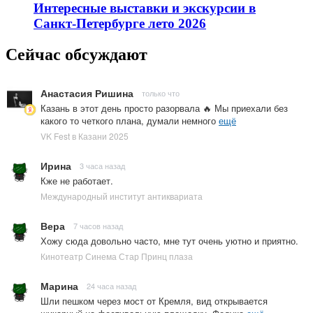
Интересные выставки и экскурсии в
Санкт-Петербурге лето 2026
Сейчас обсуждают
Анастасия Ришина
только что
Казань в этот день просто разорвала 🔥 Мы приехали без
какого то четкого плана, думали немного
ещё
VK Fest в Казани 2025
Ирина
3 часа назад
Кже не работает.
Международный институт антиквариата
Вера
7 часов назад
Хожу сюда довольно часто, мне тут очень уютно и приятно.
Кинотеатр Синема Стар Принц плаза
Марина
24 часа назад
Шли пешком через мост от Кремля, вид открывается