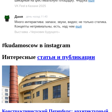
шикарный на фестивальную площадку. Федука
ещё
VK Fest в Казани 2025
Даня
день назад 11:40
Много интерактива: запахи, звуки, видео; не только статика.
Концепты нетривиальны, есть, над чем
ещё
Выставка «Черновик будущего»
#kudamoscow в instagram
Интересные
статьи и публикации
Конструктивистский Петербург: архитектурный