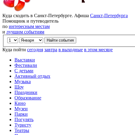
Куда сходить в Санкт-Петербурге. Афиша
Санкт-Петербурга
Помощник и путеводитель
по
интересным местам
и
лучшим событиям
Куда пойти
сегодня
завтра
в выходные
в этом месяце
Выставки
Фестивали
С детьми
Активный отдых
Музыка
Шоу
Праздники
Образование
Кино
Музеи
Парки
Погулять
Туристу
Театры