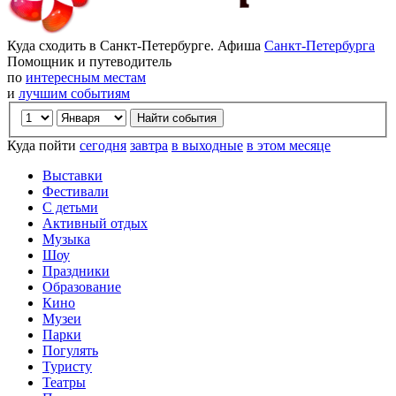
Куда сходить в Санкт-Петербурге. Афиша
Санкт-Петербурга
Помощник и путеводитель
по
интересным местам
и
лучшим событиям
Куда пойти
сегодня
завтра
в выходные
в этом месяце
Выставки
Фестивали
С детьми
Активный отдых
Музыка
Шоу
Праздники
Образование
Кино
Музеи
Парки
Погулять
Туристу
Театры