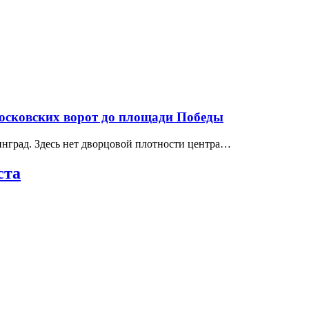
Московских ворот до площади Победы
нград. Здесь нет дворцовой плотности центра…
ста