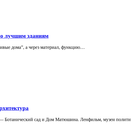
по лучшим зданиям
сивые дома”, а через материал, функцию…
архитектура
а — Ботанический сад и Дом Матюшина. Ленфильм, музеи полит