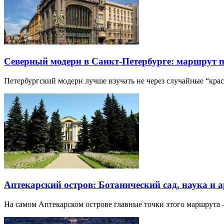
Северный модерн в Санкт-Петербурге: маршрут 
Петербургский модерн лучше изучать не через случайные “кра
Аптекарский остров: Ботанический сад, наука и 
На самом Аптекарском острове главные точки этого маршрут