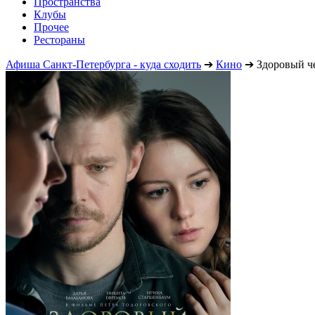
Пространства
Клубы
Прочее
Рестораны
Афиша Санкт-Петербурга - куда сходить
➔
Кино
➔
Здоровый ч