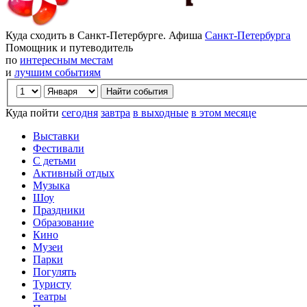
Куда сходить в Санкт-Петербурге. Афиша
Санкт-Петербурга
Помощник и путеводитель
по
интересным местам
и
лучшим событиям
Куда пойти
сегодня
завтра
в выходные
в этом месяце
Выставки
Фестивали
С детьми
Активный отдых
Музыка
Шоу
Праздники
Образование
Кино
Музеи
Парки
Погулять
Туристу
Театры