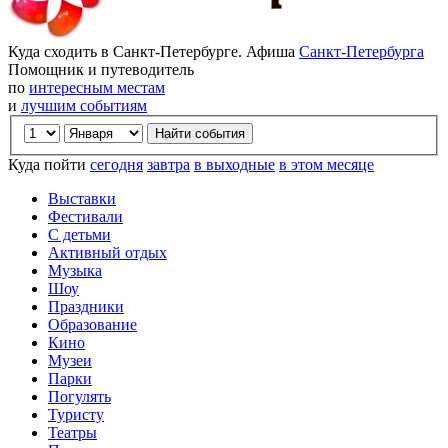
Куда сходить в Санкт-Петербурге. Афиша
Санкт-Петербурга
Помощник и путеводитель
по
интересным местам
и
лучшим событиям
Куда пойти
сегодня
завтра
в выходные
в этом месяце
Выставки
Фестивали
С детьми
Активный отдых
Музыка
Шоу
Праздники
Образование
Кино
Музеи
Парки
Погулять
Туристу
Театры