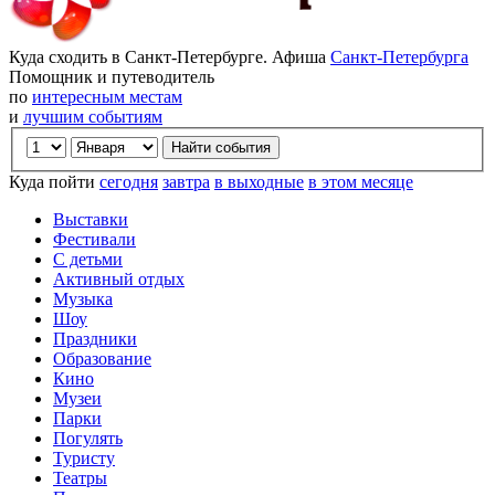
Куда сходить в Санкт-Петербурге. Афиша
Санкт-Петербурга
Помощник и путеводитель
по
интересным местам
и
лучшим событиям
Куда пойти
сегодня
завтра
в выходные
в этом месяце
Выставки
Фестивали
С детьми
Активный отдых
Музыка
Шоу
Праздники
Образование
Кино
Музеи
Парки
Погулять
Туристу
Театры