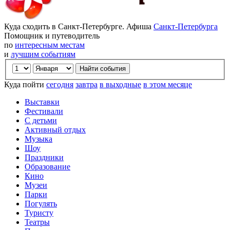
Куда сходить в Санкт-Петербурге. Афиша
Санкт-Петербурга
Помощник и путеводитель
по
интересным местам
и
лучшим событиям
Куда пойти
сегодня
завтра
в выходные
в этом месяце
Выставки
Фестивали
С детьми
Активный отдых
Музыка
Шоу
Праздники
Образование
Кино
Музеи
Парки
Погулять
Туристу
Театры