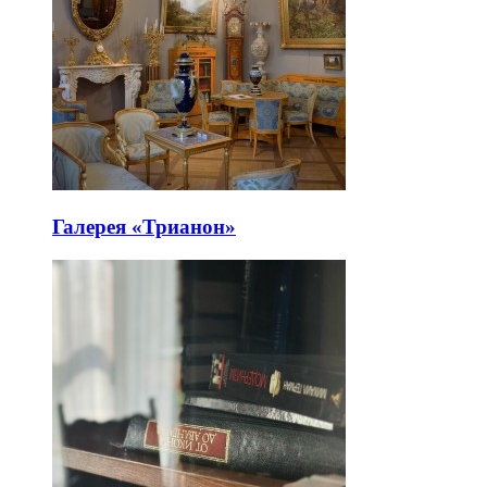
Галерея «Трианон»