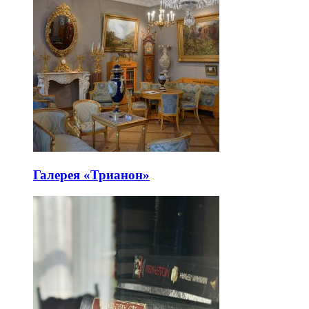
Галерея «Трианон»