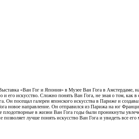
ыставка «Ван Гог и Япония» в Музее Ван Гога в Амстердаме, на
о и его искусство. Сложно понять Ван Гога, не зная о том, как 
ога. Он посещал галереи японского искусства в Париже и созда
Гога новое направление. Он отправился из Парижа на юг Франц
ые плодотворные в жизни Ван Гога годы были проникнуты увлеч
позволяет лучше понять искусство Ван Гога и увидеть все его 