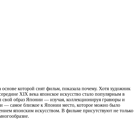
 основе которой снят фильм, показала почему. Хотя художник
в середине XIX века японское искусство стало популярным в
вал свой образ Японии — изучая, коллекционируя гравюры и
ии — самое близкое к Японии место, которое можно было
ением японским искусством. В фильме присутствуют не только
многообразие.