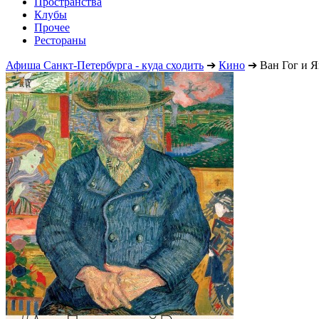
Пространства
Клубы
Прочее
Рестораны
Афиша Санкт-Петербурга - куда сходить
➔
Кино
➔
Ван Гог и 