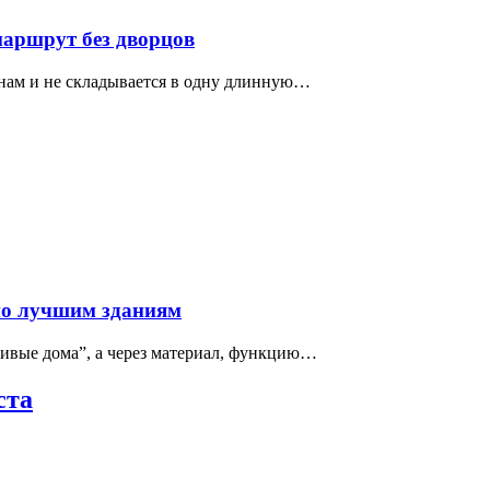
маршрут без дворцов
нам и не складывается в одну длинную…
по лучшим зданиям
сивые дома”, а через материал, функцию…
ста