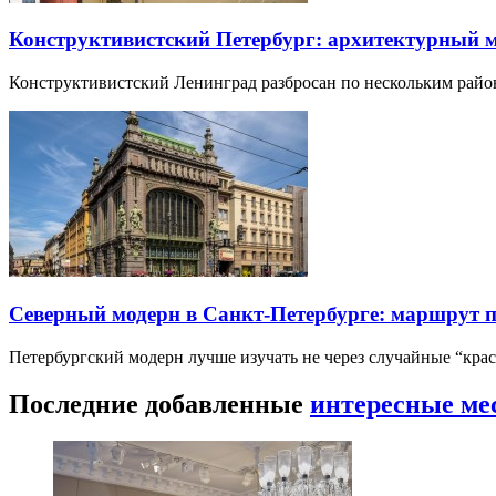
Конструктивистский Петербург: архитектурный 
Конструктивистский Ленинград разбросан по нескольким райо
Северный модерн в Санкт-Петербурге: маршрут 
Петербургский модерн лучше изучать не через случайные “кра
Последние добавленные
интересные ме