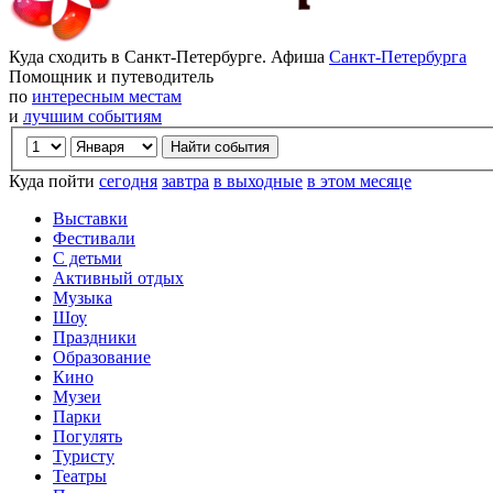
Куда сходить в Санкт-Петербурге. Афиша
Санкт-Петербурга
Помощник и путеводитель
по
интересным местам
и
лучшим событиям
Куда пойти
сегодня
завтра
в выходные
в этом месяце
Выставки
Фестивали
С детьми
Активный отдых
Музыка
Шоу
Праздники
Образование
Кино
Музеи
Парки
Погулять
Туристу
Театры