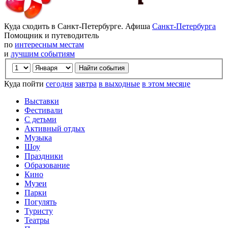
Куда сходить в Санкт-Петербурге. Афиша
Санкт-Петербурга
Помощник и путеводитель
по
интересным местам
и
лучшим событиям
Куда пойти
сегодня
завтра
в выходные
в этом месяце
Выставки
Фестивали
С детьми
Активный отдых
Музыка
Шоу
Праздники
Образование
Кино
Музеи
Парки
Погулять
Туристу
Театры