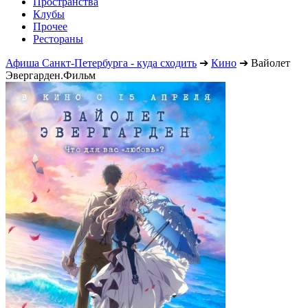
Пространства
Клубы
Прочее
Рестораны
Афиша Санкт-Петербурга - куда сходить
➔
Кино
➔
Вайолет
Эвергарден.Фильм