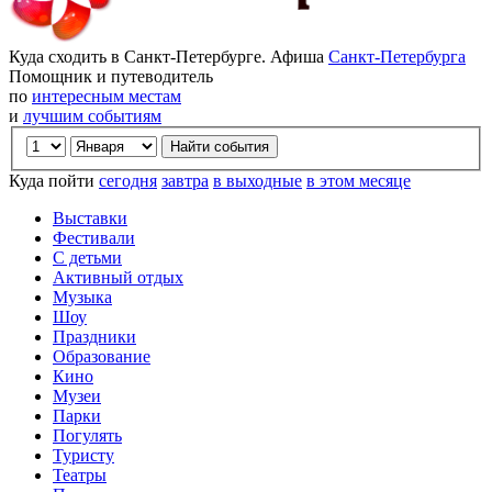
Куда сходить в Санкт-Петербурге. Афиша
Санкт-Петербурга
Помощник и путеводитель
по
интересным местам
и
лучшим событиям
Куда пойти
сегодня
завтра
в выходные
в этом месяце
Выставки
Фестивали
С детьми
Активный отдых
Музыка
Шоу
Праздники
Образование
Кино
Музеи
Парки
Погулять
Туристу
Театры