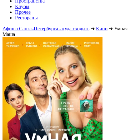
Пространства
Клубы
Прочее
Рестораны
Афиша Санкт-Петербурга - куда сходить
➔
Кино
➔
Умная
Маша