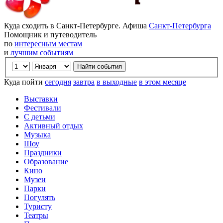
Куда сходить в Санкт-Петербурге. Афиша
Санкт-Петербурга
Помощник и путеводитель
по
интересным местам
и
лучшим событиям
Куда пойти
сегодня
завтра
в выходные
в этом месяце
Выставки
Фестивали
С детьми
Активный отдых
Музыка
Шоу
Праздники
Образование
Кино
Музеи
Парки
Погулять
Туристу
Театры