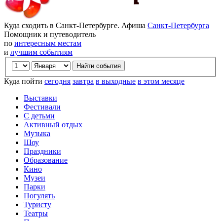
Куда сходить в Санкт-Петербурге. Афиша
Санкт-Петербурга
Помощник и путеводитель
по
интересным местам
и
лучшим событиям
Куда пойти
сегодня
завтра
в выходные
в этом месяце
Выставки
Фестивали
С детьми
Активный отдых
Музыка
Шоу
Праздники
Образование
Кино
Музеи
Парки
Погулять
Туристу
Театры