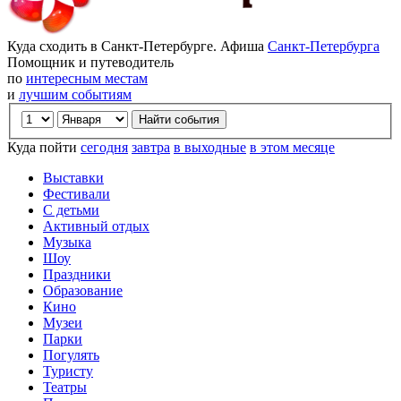
Куда сходить в Санкт-Петербурге. Афиша
Санкт-Петербурга
Помощник и путеводитель
по
интересным местам
и
лучшим событиям
Куда пойти
сегодня
завтра
в выходные
в этом месяце
Выставки
Фестивали
С детьми
Активный отдых
Музыка
Шоу
Праздники
Образование
Кино
Музеи
Парки
Погулять
Туристу
Театры