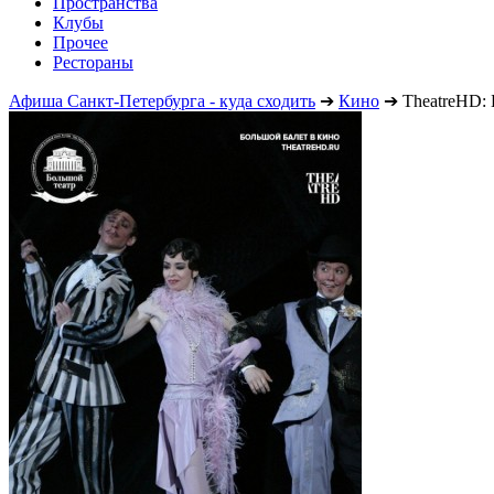
Пространства
Клубы
Прочее
Рестораны
Афиша Санкт-Петербурга - куда сходить
➔
Кино
➔
TheatreHD: 