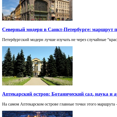
Северный модерн в Санкт-Петербурге: маршрут 
Петербургский модерн лучше изучать не через случайные “кра
Аптекарский остров: Ботанический сад, наука и 
На самом Аптекарском острове главные точки этого маршрут