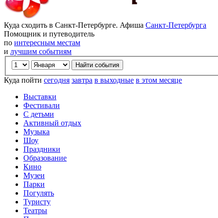
Куда сходить в Санкт-Петербурге. Афиша
Санкт-Петербурга
Помощник и путеводитель
по
интересным местам
и
лучшим событиям
Куда пойти
сегодня
завтра
в выходные
в этом месяце
Выставки
Фестивали
С детьми
Активный отдых
Музыка
Шоу
Праздники
Образование
Кино
Музеи
Парки
Погулять
Туристу
Театры