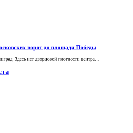
Московских ворот до площади Победы
нград. Здесь нет дворцовой плотности центра…
ста