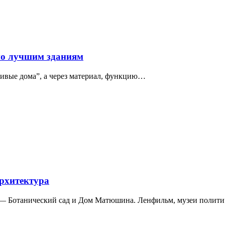
по лучшим зданиям
сивые дома”, а через материал, функцию…
архитектура
а — Ботанический сад и Дом Матюшина. Ленфильм, музеи полит