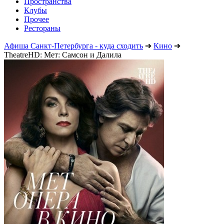
Пространства
Клубы
Прочее
Рестораны
Афиша Санкт-Петербурга - куда сходить
➔
Кино
➔
TheatreHD: Мет: Самсон и Далила