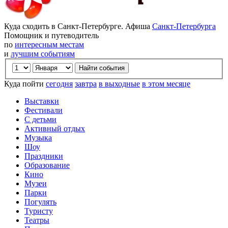
Куда сходить в Санкт-Петербурге. Афиша
Санкт-Петербурга
Помощник и путеводитель
по
интересным местам
и
лучшим событиям
Куда пойти
сегодня
завтра
в выходные
в этом месяце
Выставки
Фестивали
С детьми
Активный отдых
Музыка
Шоу
Праздники
Образование
Кино
Музеи
Парки
Погулять
Туристу
Театры