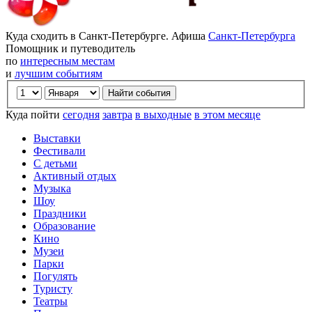
Куда сходить в Санкт-Петербурге. Афиша
Санкт-Петербурга
Помощник и путеводитель
по
интересным местам
и
лучшим событиям
Куда пойти
сегодня
завтра
в выходные
в этом месяце
Выставки
Фестивали
С детьми
Активный отдых
Музыка
Шоу
Праздники
Образование
Кино
Музеи
Парки
Погулять
Туристу
Театры