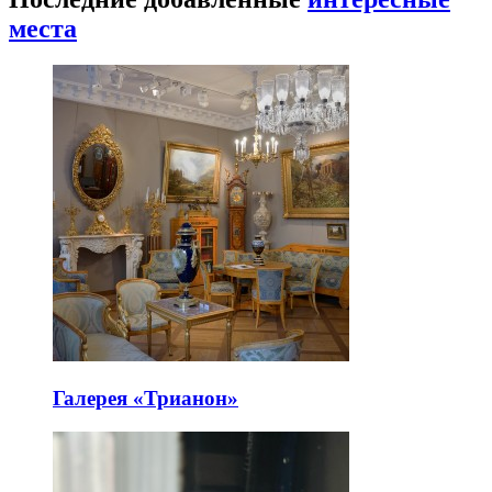
места
Галерея «Трианон»