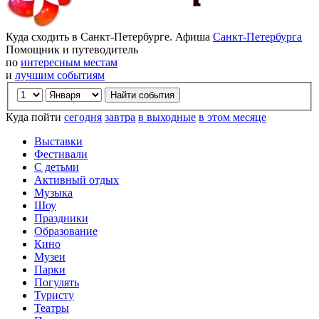
Куда сходить в Санкт-Петербурге. Афиша
Санкт-Петербурга
Помощник и путеводитель
по
интересным местам
и
лучшим событиям
Куда пойти
сегодня
завтра
в выходные
в этом месяце
Выставки
Фестивали
С детьми
Активный отдых
Музыка
Шоу
Праздники
Образование
Кино
Музеи
Парки
Погулять
Туристу
Театры