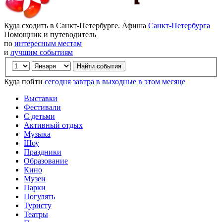
Куда сходить в Санкт-Петербурге. Афиша
Санкт-Петербурга
Помощник и путеводитель
по
интересным местам
и
лучшим событиям
Куда пойти
сегодня
завтра
в выходные
в этом месяце
Выставки
Фестивали
С детьми
Активный отдых
Музыка
Шоу
Праздники
Образование
Кино
Музеи
Парки
Погулять
Туристу
Театры