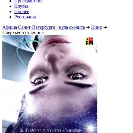
Пространства
Клубы
Прочее
Рестораны
Афиша Санкт-Петербурга - куда сходить
➔
Кино
➔
Сверхъестественное