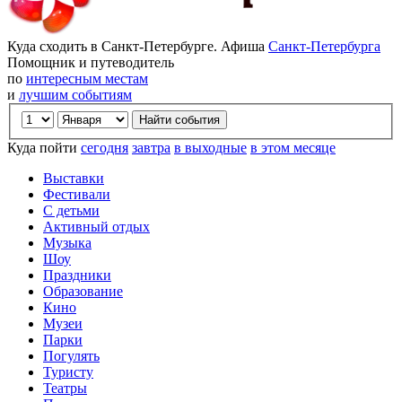
Куда сходить в Санкт-Петербурге. Афиша
Санкт-Петербурга
Помощник и путеводитель
по
интересным местам
и
лучшим событиям
Куда пойти
сегодня
завтра
в выходные
в этом месяце
Выставки
Фестивали
С детьми
Активный отдых
Музыка
Шоу
Праздники
Образование
Кино
Музеи
Парки
Погулять
Туристу
Театры