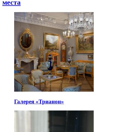
места
Галерея «Трианон»