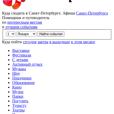
Куда сходить в Санкт-Петербурге. Афиша
Санкт-Петербурга
Помощник и путеводитель
по
интересным местам
и
лучшим событиям
Куда пойти
сегодня
завтра
в выходные
в этом месяце
Выставки
Фестивали
С детьми
Активный отдых
Музыка
Шоу
Праздники
Образование
Кино
Музеи
Парки
Погулять
Туристу
Театры