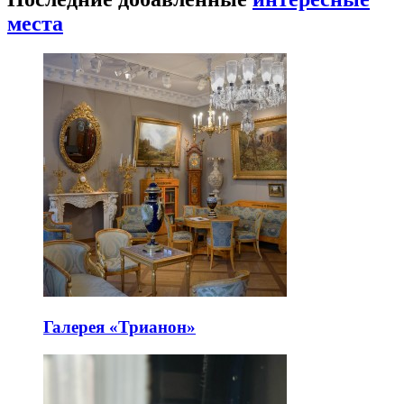
места
Галерея «Трианон»