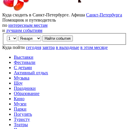
Куда сходить в Санкт-Петербурге. Афиша
Санкт-Петербурга
Помощник и путеводитель
по
интересным местам
и
лучшим событиям
Куда пойти
сегодня
завтра
в выходные
в этом месяце
Выставки
Фестивали
С детьми
Активный отдых
Музыка
Шоу
Праздники
Образование
Кино
Музеи
Парки
Погулять
Туристу
Театры