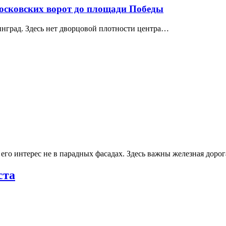
Московских ворот до площади Победы
нград. Здесь нет дворцовой плотности центра…
го интерес не в парадных фасадах. Здесь важны железная доро
ста