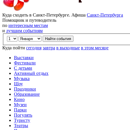
Куда сходить в Санкт-Петербурге. Афиша
Санкт-Петербурга
Помощник и путеводитель
по
интересным местам
и
лучшим событиям
Куда пойти
сегодня
завтра
в выходные
в этом месяце
Выставки
Фестивали
С детьми
Активный отдых
Музыка
Шоу
Праздники
Образование
Кино
Музеи
Парки
Погулять
Туристу
Театры