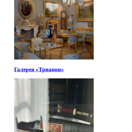
Галерея «Трианон»