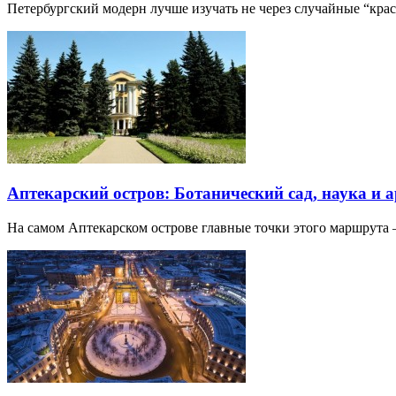
Петербургский модерн лучше изучать не через случайные “кра
Аптекарский остров: Ботанический сад, наука и 
На самом Аптекарском острове главные точки этого маршрут