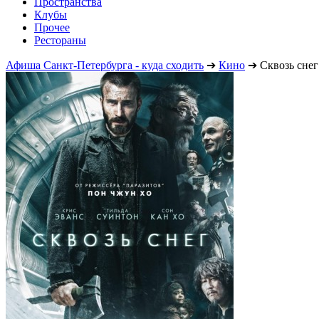
Пространства
Клубы
Прочее
Рестораны
Афиша Санкт-Петербурга - куда сходить
➔
Кино
➔
Сквозь снег