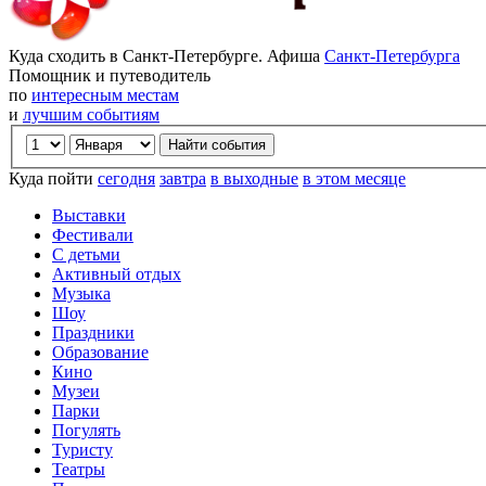
Куда сходить в Санкт-Петербурге. Афиша
Санкт-Петербурга
Помощник и путеводитель
по
интересным местам
и
лучшим событиям
Куда пойти
сегодня
завтра
в выходные
в этом месяце
Выставки
Фестивали
С детьми
Активный отдых
Музыка
Шоу
Праздники
Образование
Кино
Музеи
Парки
Погулять
Туристу
Театры