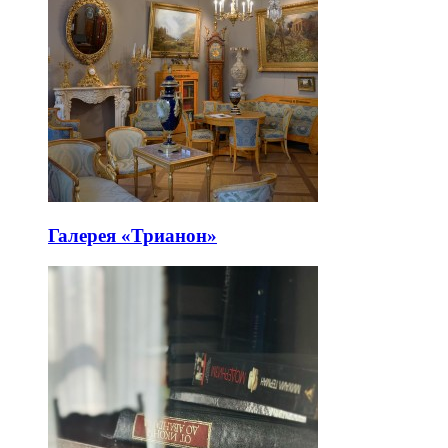
Галерея «Трианон»