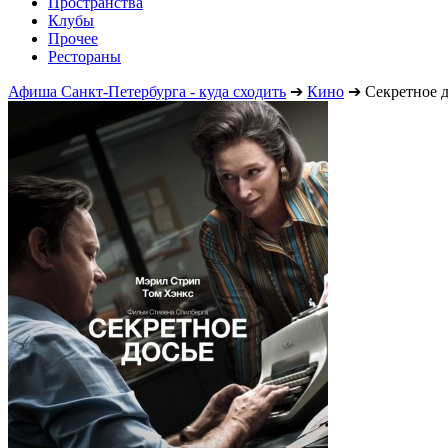
Пространства
Клубы
Прочее
Рестораны
Афиша Санкт-Петербурга - куда сходить
➔
Кино
➔
Секретное д