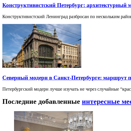
Конструктивистский Петербург: архитектурный 
Конструктивистский Ленинград разбросан по нескольким райо
Северный модерн в Санкт-Петербурге: маршрут 
Петербургский модерн лучше изучать не через случайные “кра
Последние добавленные
интересные ме