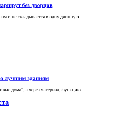
маршрут без дворцов
нам и не складывается в одну длинную…
по лучшим зданиям
сивые дома”, а через материал, функцию…
ста