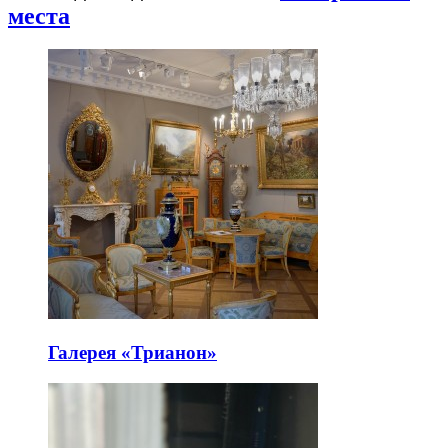
места
Галерея «Трианон»