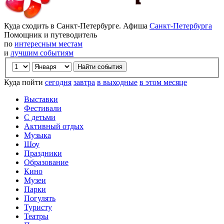
Куда сходить в Санкт-Петербурге. Афиша
Санкт-Петербурга
Помощник и путеводитель
по
интересным местам
и
лучшим событиям
Куда пойти
сегодня
завтра
в выходные
в этом месяце
Выставки
Фестивали
С детьми
Активный отдых
Музыка
Шоу
Праздники
Образование
Кино
Музеи
Парки
Погулять
Туристу
Театры