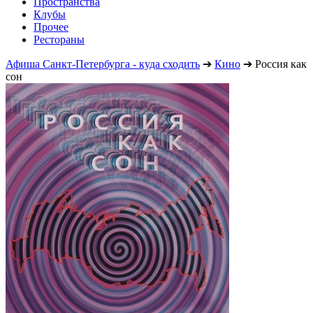
Пространства
Клубы
Прочее
Рестораны
Афиша Санкт-Петербурга - куда сходить
➔
Кино
➔
Россия как
сон