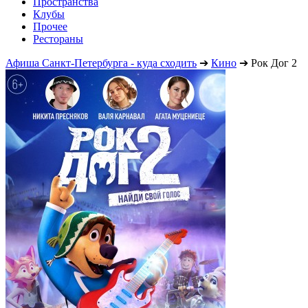
Пространства
Клубы
Прочее
Рестораны
Афиша Санкт-Петербурга - куда сходить
➔
Кино
➔
Рок Дог 2