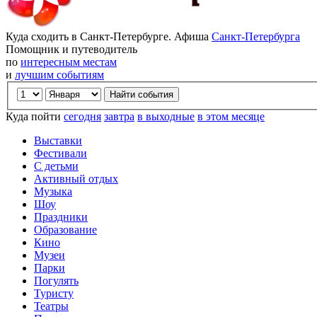
Куда сходить в Санкт-Петербурге. Афиша
Санкт-Петербурга
Помощник и путеводитель
по
интересным местам
и
лучшим событиям
Куда пойти
сегодня
завтра
в выходные
в этом месяце
Выставки
Фестивали
С детьми
Активный отдых
Музыка
Шоу
Праздники
Образование
Кино
Музеи
Парки
Погулять
Туристу
Театры