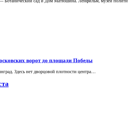
а — Ботанический сад и Дом Матюшина. Ленфильм, музеи полит
Московских ворот до площади Победы
нград. Здесь нет дворцовой плотности центра…
ста