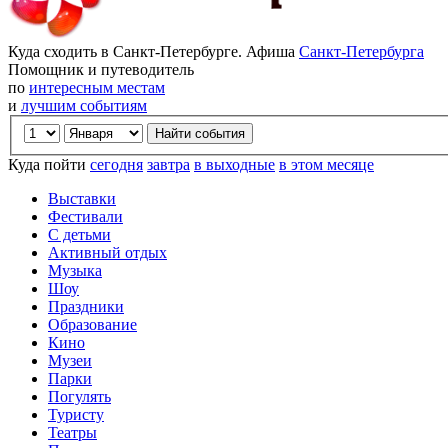
Куда сходить в Санкт-Петербурге. Афиша
Санкт-Петербурга
Помощник и путеводитель
по
интересным местам
и
лучшим событиям
Куда пойти
сегодня
завтра
в выходные
в этом месяце
Выставки
Фестивали
С детьми
Активный отдых
Музыка
Шоу
Праздники
Образование
Кино
Музеи
Парки
Погулять
Туристу
Театры