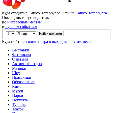
Куда сходить в Санкт-Петербурге. Афиша
Санкт-Петербурга
Помощник и путеводитель
по
интересным местам
и
лучшим событиям
Куда пойти
сегодня
завтра
в выходные
в этом месяце
Выставки
Фестивали
С детьми
Активный отдых
Музыка
Шоу
Праздники
Образование
Кино
Музеи
Парки
Погулять
Туристу
Театры