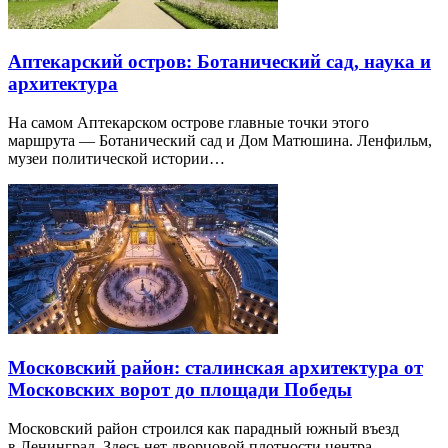
Аптекарский остров: Ботанический сад, наука и
архитектура
На самом Аптекарском острове главные точки этого
маршрута — Ботанический сад и Дом Матюшина. Ленфильм,
музеи политической истории…
Московский район: сталинская архитектура от
Московских ворот до площади Победы
Московский район строился как парадный южный въезд
в Ленинград. Здесь нет дворцовой плотности центра…